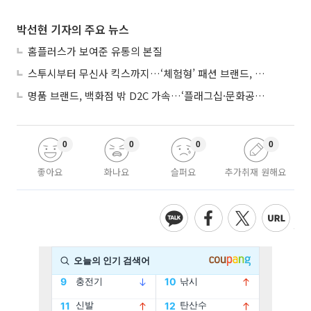
박선현 기자의 주요 뉴스
홈플러스가 보여준 유통의 본질
스투시부터 무신사 킥스까지…‘체험형’ 패션 브랜드, 잇단 제주행
명품 브랜드, 백화점 밖 D2C 가속…‘플래그십·문화공간’ 전략 눈길
0
0
0
0
좋아요
화나요
슬퍼요
추가취재 원해요