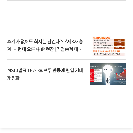
후계자 없어도 회사는 남긴다?…‘제3자 승
계’ 시험대 오른 中企 현장 [기업승계 대전
환]
MSCI 발표 D-7…후보주 반등에 편입 기대
재점화