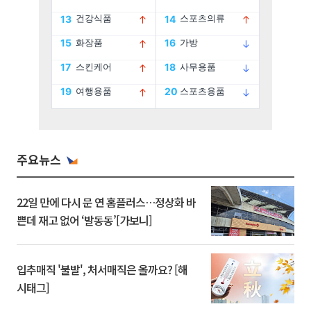
주요뉴스
22일 만에 다시 문 연 홈플러스…정상화 바
쁜데 재고 없어 ‘발동동’[가보니]
입추매직 '불발', 처서매직은 올까요? [해
시태그]