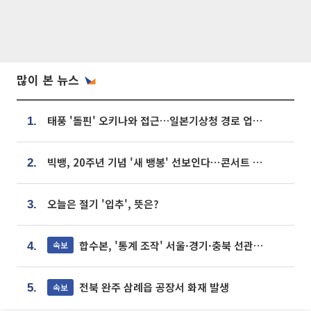
많이 본 뉴스
태풍 '돌핀' 오키나와 접근…일본기상청 경로 업데이트
1.
빅뱅, 20주년 기념 '새 뱅봉' 선보인다⋯콘서트 앞두고 팝업 개최
2.
오늘은 절기 '입추', 뜻은?
3.
합수본, '통계 조작' 서울·경기·충북 선관위 등 추가 압수수색
속보
4.
전북 완주 삼례읍 공장서 화재 발생
속보
5.