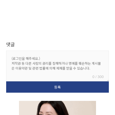
댓글
0 / 300