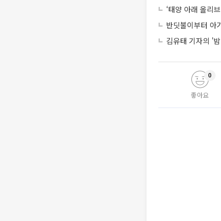
‘태양 아래 올리브
반딧불이부터 아기
김유태 기자의 '밤
0
좋아요