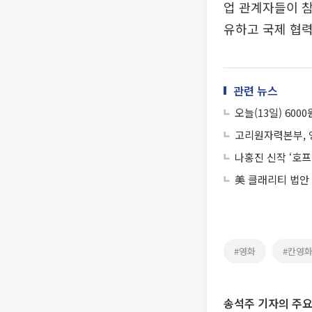
업 관계자들이 참
유하고 국제 협력
관련 뉴스
오늘(13일) 600
고리원자력본부, 
나홍진 신작 ‘호프
美 클래리티 법안
#영화
#칸영
송석주 기자의 주요