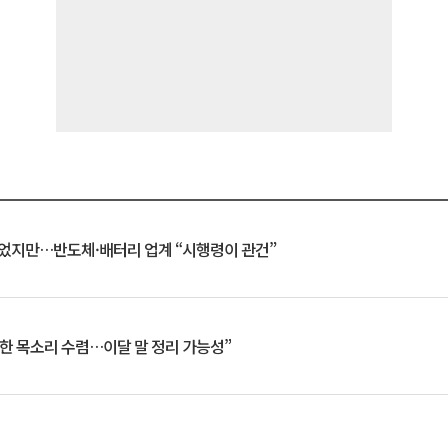
일 벗었지만…반도체·배터리 업계 “시행령이 관건”
한 목소리 수렴…이달 말 정리 가능성”