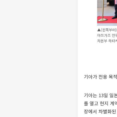
▲(왼쪽부터)
야쓰가즈 전무
차본부 하타케
기아가 전용 목적
기아는 13일 일본
를 열고 현지 계
장에서 차별화된