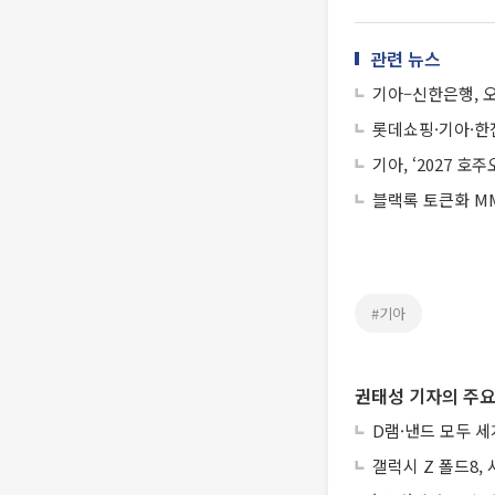
관련 뉴스
기아–신한은행, 오
롯데쇼핑·기아·한
기아, ‘2027 호
블랙록 토큰화 MM
#기아
권태성 기자의 주요
D램·낸드 모두 세
갤럭시 Z 폴드8,