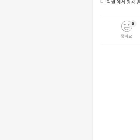
'여권'에서 영감
0
좋아요