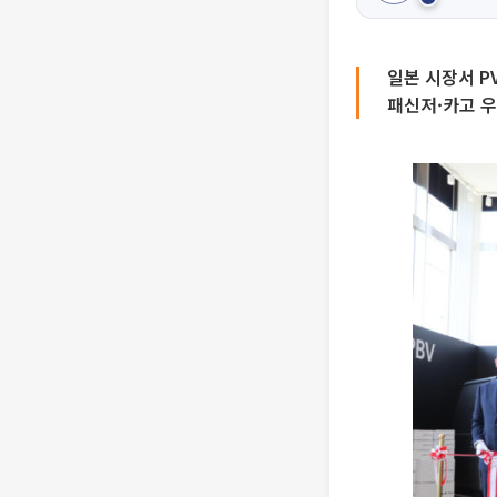
일본 시장서 P
패신저·카고 우