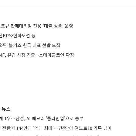
토큐·판매대리점 전용 ‘대출 상품’ 운영
전KPS·한화오션 등
주오픈’ 볼키즈 한국 대표 선발 모집
F, 유럽 시장 진출∙∙∙스테이블코인 확장
 뉴스
계 1위…삼성, AI 메모리 '풀라인업'으로 승부
 사전판매 144만대 '역대 최대'…7년만에 갤노트10 기록 넘어