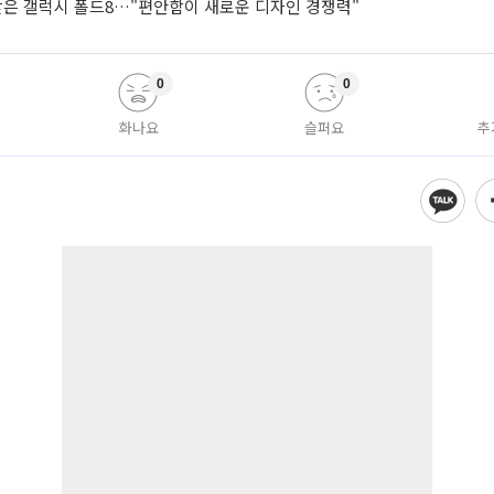
 받은 갤럭시 폴드8…"편안함이 새로운 디자인 경쟁력"
0
0
화나요
슬퍼요
추