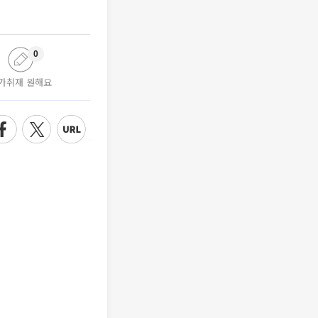
0
가취재 원해요