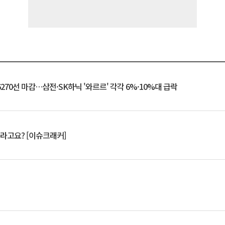
6270선 마감…삼전·SK하닉 '와르르' 각각 6%·10%대 급락
 깨라고요? [이슈크래커]