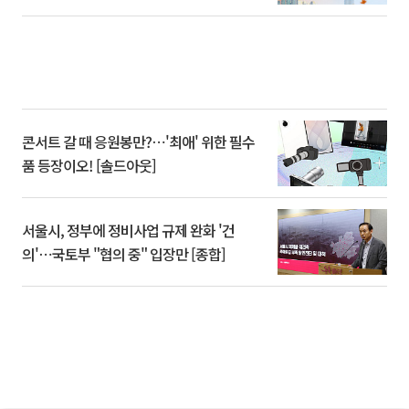
콘서트 갈 때 응원봉만?⋯'최애' 위한 필수
품 등장이오! [솔드아웃]
서울시, 정부에 정비사업 규제 완화 '건
의'⋯국토부 "협의 중" 입장만 [종합]