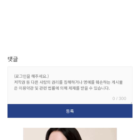
댓글
0 / 300