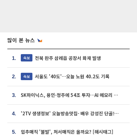
많이 본 뉴스
전북 완주 삼례읍 공장서 화재 발생
속보
1.
서울도 '40도'…오늘 노원 40.2도 기록
속보
2.
SK하이닉스, 용인·청주에 54조 투자…AI 메모리 생산기지 키운다
3.
'2TV 생생정보' 오늘방송맛집- 배우 강성진 단골! 쌀국수ㆍ푸팟퐁 커리 맛집 '블○○○'
4.
입추매직 '불발', 처서매직은 올까요? [해시태그]
5.