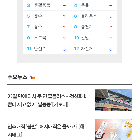
주요뉴스
22일 만에 다시 문 연 홈플러스…정상화 바
쁜데 재고 없어 ‘발동동’[가보니]
입추매직 '불발', 처서매직은 올까요? [해
시태그]