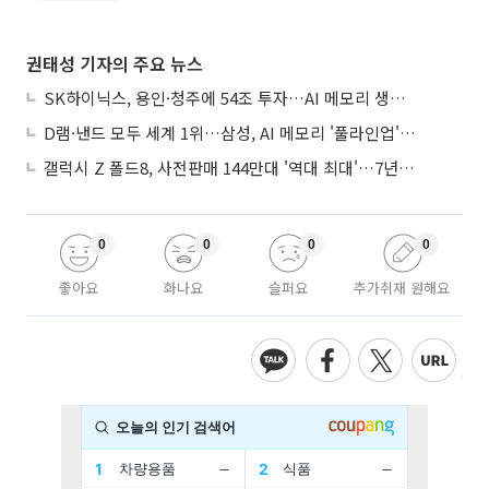
권태성 기자의 주요 뉴스
SK하이닉스, 용인·청주에 54조 투자…AI 메모리 생산기지 키운다
D램·낸드 모두 세계 1위…삼성, AI 메모리 '풀라인업'으로 승부
갤럭시 Z 폴드8, 사전판매 144만대 '역대 최대'…7년만에 갤노트10 기록 넘어
0
0
0
0
좋아요
화나요
슬퍼요
추가취재 원해요