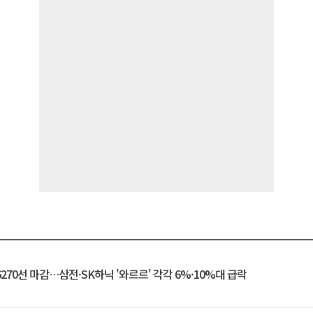
6270선 마감…삼전·SK하닉 '와르르' 각각 6%·10%대 급락