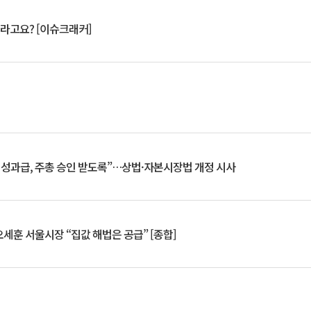
 깨라고요? [이슈크래커]
 성과급, 주총 승인 받도록”…상법·자본시장법 개정 시사
세훈 서울시장 “집값 해법은 공급” [종합]