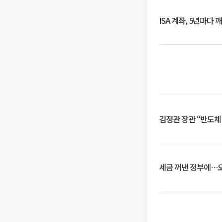
ISA 계좌, 5년마다
김정관 장관 “반도체
세금 꺼낸 정부에…오