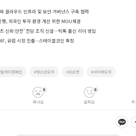
S와 클라우드 인프라 및 보안 거버넌스 구축 협력
행, 외국인 투자 환경 개선 위한 MOU체결
츠 신뢰·안전’ 전담 조직 신설⋯틱톡 출신 리더 영입
F, 유럽 시장 진출∙∙∙스테이블코인 확장
#릴레이캠페인
#청소년도박
#김승연
#사이버도박
0
0
화나요
슬퍼요
추