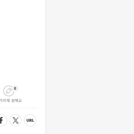
0
가취재 원해요