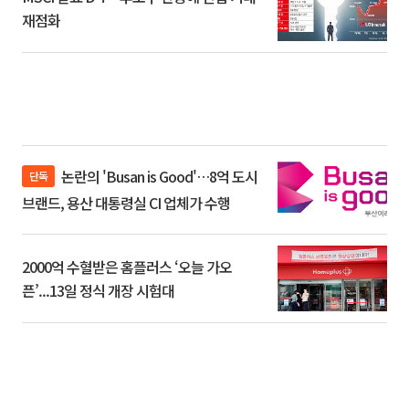
재점화
논란의 'Busan is Good'…8억 도시
단독
브랜드, 용산 대통령실 CI 업체가 수행
2000억 수혈받은 홈플러스 ‘오늘 가오
픈’...13일 정식 개장 시험대