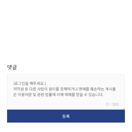
댓글
0 / 300