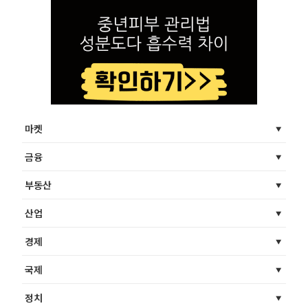
마켓
금융
부동산
산업
경제
국제
정치