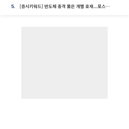
[증시키워드] 반도체 충격 뚫은 개별 호재...포스코퓨처엠·에코프로·한화솔루션 '눈길'
5.