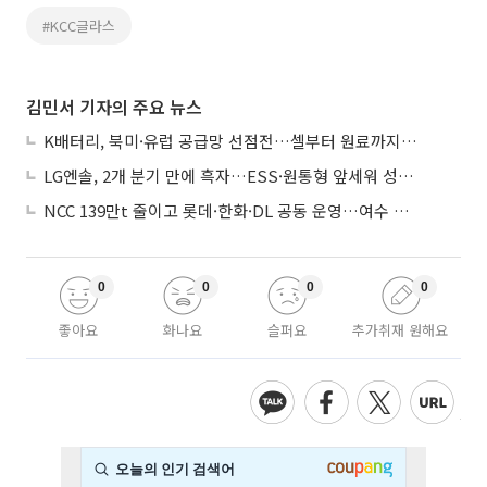
#KCC글라스
김민서 기자의 주요 뉴스
K배터리, 북미·유럽 공급망 선점전…셀부터 원료까지 현지화
LG엔솔, 2개 분기 만에 흑자…ESS·원통형 앞세워 성장 가속
NCC 139만t 줄이고 롯데·한화·DL 공동 운영…여수 1호 본궤도
0
0
0
0
좋아요
화나요
슬퍼요
추가취재 원해요