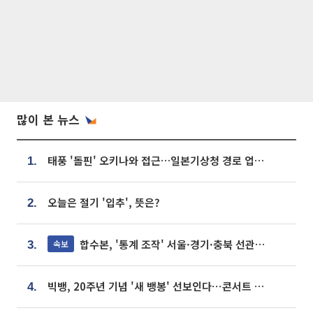
많이 본 뉴스
태풍 '돌핀' 오키나와 접근…일본기상청 경로 업데이트
1.
오늘은 절기 '입추', 뜻은?
2.
합수본, '통계 조작' 서울·경기·충북 선관위 등 추가 압수수색
속보
3.
빅뱅, 20주년 기념 '새 뱅봉' 선보인다⋯콘서트 앞두고 팝업 개최
4.