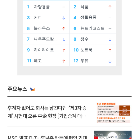
주요뉴스
후계자 없어도 회사는 남긴다?…‘제3자 승
계’ 시험대 오른 中企 현장 [기업승계 대전
환]
MSCI 발표 D-7…후보주 반등에 편입 기대