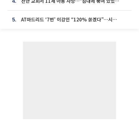
천안 교회서 11세 아동 사망…“침대에 묶여 있었다” 진술 확보
4.
AT마드리드 ‘7번’ 이강인 “120% 쏟겠다”⋯시메오네 감독 “필요한 선수”
5.