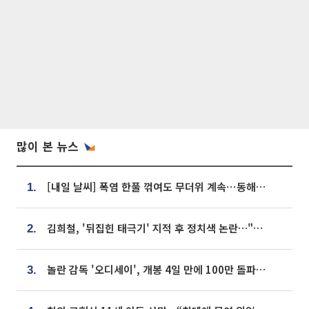
많이 본 뉴스
[내일 날씨] 폭염 한풀 꺾여도 무더위 계속⋯동해안 이틀 연속 비
1.
김희철, '뒤집힌 태극기' 지적 후 정치색 논란…"좌우 떠나 우리나라 국기"
2.
놀란 감독 '오디세이', 개봉 4일 만에 100만 돌파⋯'왕사남' 보다 빠르다
3.