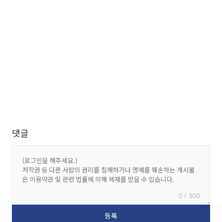
댓글
0 / 300