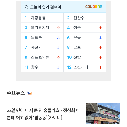
주요뉴스
22일 만에 다시 문 연 홈플러스…정상화 바
쁜데 재고 없어 ‘발동동’[가보니]