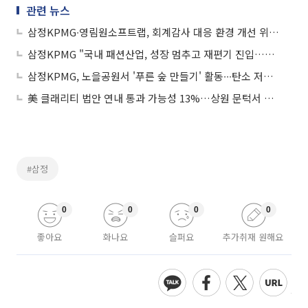
관련 뉴스
삼정KPMG∙영림원소프트랩, 회계감사 대응 환경 개선 위한 MOU
삼정KPMG "국내 패션산업, 성장 멈추고 재편기 진입…신성장 전략 필요"
삼정KPMG, 노을공원서 '푸른 숲 만들기' 활동∙∙∙탄소 저감·생태 회복 기여
美 클래리티 법안 연내 통과 가능성 13%…상원 문턱서 제동
#삼정
0
0
0
0
좋아요
화나요
슬퍼요
추가취재 원해요