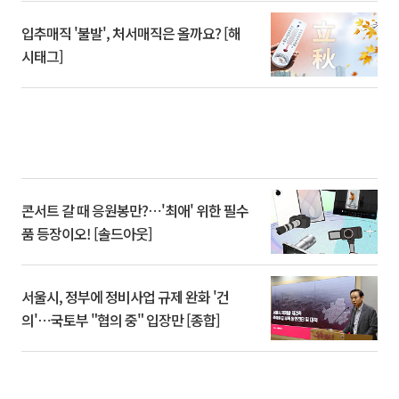
입추매직 '불발', 처서매직은 올까요? [해
시태그]
콘서트 갈 때 응원봉만?⋯'최애' 위한 필수
품 등장이오! [솔드아웃]
서울시, 정부에 정비사업 규제 완화 '건
의'⋯국토부 "협의 중" 입장만 [종합]