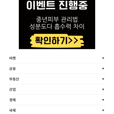
마켓
금융
부동산
산업
경제
국제