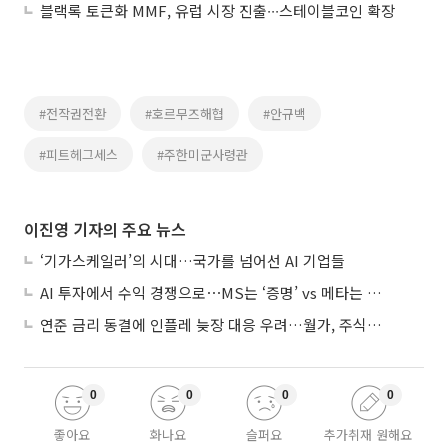
블랙록 토큰화 MMF, 유럽 시장 진출∙∙∙스테이블코인 확장
#전작권전환
#호르무즈해협
#안규백
#피트헤그세스
#주한미군사령관
이진영 기자의 주요 뉴스
‘기가스케일러’의 시대…국가를 넘어선 AI 기업들
AI 투자에서 수익 경쟁으로⋯MS는 ‘증명’ vs 메타는 ‘숙제’
연준 금리 동결에 인플레 늦장 대응 우려…월가, 주식도 채권도 던졌다
0
0
0
0
좋아요
화나요
슬퍼요
추가취재 원해요