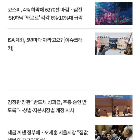
코스피, 4% 하락에 6270선 마감…삼전
·SK하닉 '와르르' 각각 6%·10%대 급락
ISA 계좌, 5년마다 깨라고요? [이슈크래
커]
김정관 장관 “반도체 성과급, 주총 승인 받
도록”…상법·자본시장법 개정 시사
세금 꺼낸 정부에…오세훈 서울시장 “집값