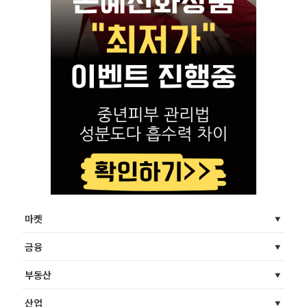
마켓
금융
부동산
산업