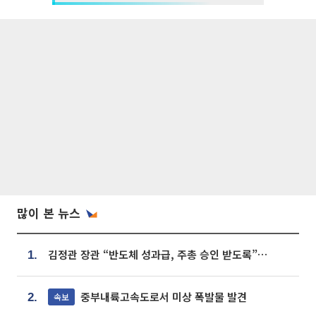
많이 본 뉴스
김정관 장관 “반도체 성과급, 주총 승인 받도록”…상법·자본시장법 개정 시사
1.
중부내륙고속도로서 미상 폭발물 발견
속보
2.