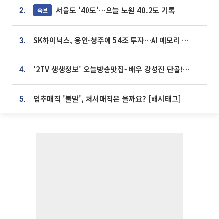
서울도 '40도'…오늘 노원 40.2도 기록
속보
2.
SK하이닉스, 용인·청주에 54조 투자…AI 메모리 생산기지 키운다
3.
'2TV 생생정보' 오늘방송맛집- 배우 강성진 단골! 쌀국수ㆍ푸팟퐁 커리 맛집 '블○○○'
4.
입추매직 '불발', 처서매직은 올까요? [해시태그]
5.