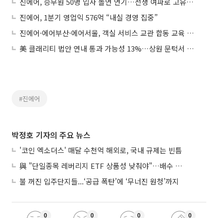
진에어, 승무원 50명 입사 돌연 연기…전쟁 여파로 고유가 ‘타격’
진에어, 1분기 영업익 576억 “내실 경영 집중”
진에어·에어부산·에어서울, 객실 서비스 교관 합동 교육 실시
美 클래리티 법안 연내 통과 가능성 13%…상원 문턱서 제동
#진에어
박정호 기자의 주요 뉴스
'코인 엑소더스' 매달 수천억 해외로, 국내 규제는 빈틈
與 "단일종목 레버리지 ETF 상품성 낮춰야"…배수 조정안도 거론
불 꺼진 입주단지들...‘공급 폭탄’에 ‘무너진 원청’까지
0
0
0
0