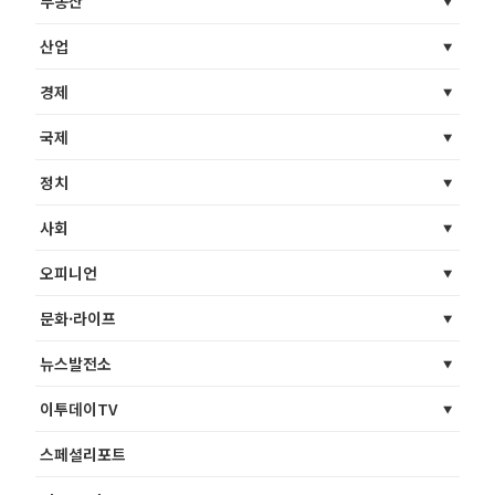
부동산
산업
경제
국제
정치
사회
오피니언
문화·라이프
뉴스발전소
이투데이TV
스페셜리포트