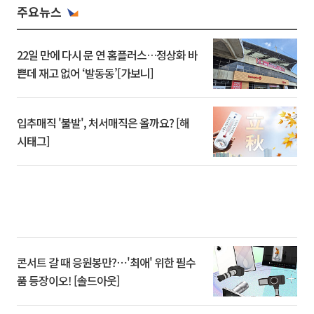
주요뉴스
22일 만에 다시 문 연 홈플러스…정상화 바
쁜데 재고 없어 ‘발동동’[가보니]
입추매직 '불발', 처서매직은 올까요? [해
시태그]
콘서트 갈 때 응원봉만?⋯'최애' 위한 필수
품 등장이오! [솔드아웃]