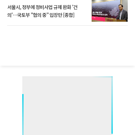
서울시, 정부에 정비사업 규제 완화 '건
의'⋯국토부 "협의 중" 입장만 [종합]