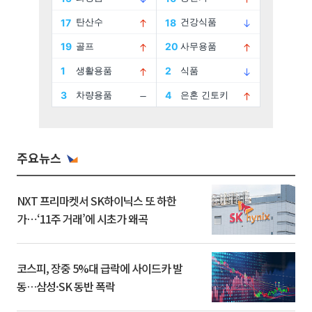
주요뉴스
NXT 프리마켓서 SK하이닉스 또 하한
가⋯‘11주 거래’에 시초가 왜곡
코스피, 장중 5%대 급락에 사이드카 발
동…삼성·SK 동반 폭락