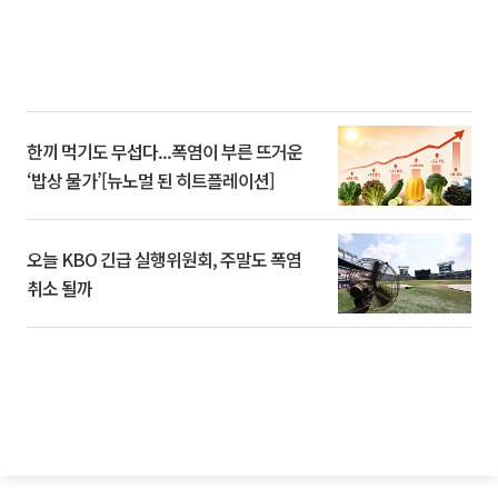
한끼 먹기도 무섭다...폭염이 부른 뜨거운
‘밥상 물가’[뉴노멀 된 히트플레이션]
오늘 KBO 긴급 실행위원회, 주말도 폭염
취소 될까