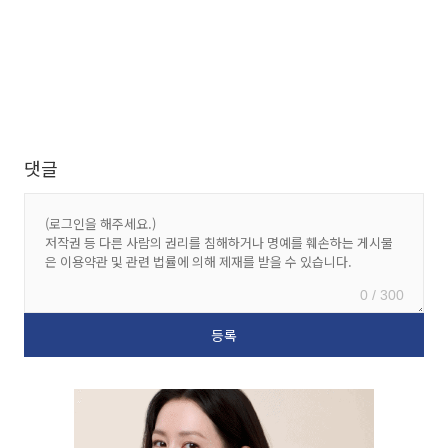
댓글
0 / 300