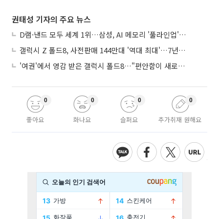
권태성 기자의 주요 뉴스
D램·낸드 모두 세계 1위…삼성, AI 메모리 '풀라인업'으로 승부
갤럭시 Z 폴드8, 사전판매 144만대 '역대 최대'…7년만에 갤노트10 기록 넘어
'여권'에서 영감 받은 갤럭시 폴드8…"편안함이 새로운 디자인 경쟁력"
0
0
0
0
좋아요
화나요
슬퍼요
추가취재 원해요