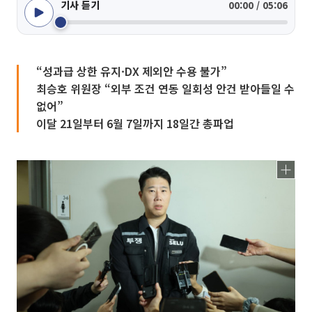
기사 듣기
00:00 / 05:06
“성과급 상한 유지·DX 제외안 수용 불가”
최승호 위원장 “외부 조건 연동 일회성 안건 받아들일 수
없어”
이달 21일부터 6월 7일까지 18일간 총파업