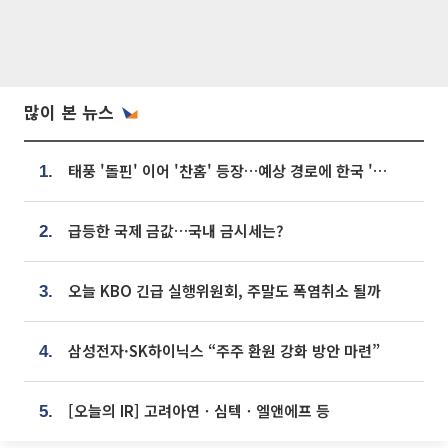
많이 본 뉴스
태풍 '돌핀' 이어 '찬홈' 등장…예상 경로에 한국 '한숨'
1.
급등한 국제 금값…국내 금시세는?
2.
오늘 KBO 긴급 실행위원회, 주말도 폭염취소 될까
3.
삼성전자·SK하이닉스 “주주 환원 강화 방안 마련”
4.
[오늘의 IR] 고려아연ㆍ심텍ㆍ엘앤에프 등
5.