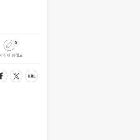
0
가취재 원해요