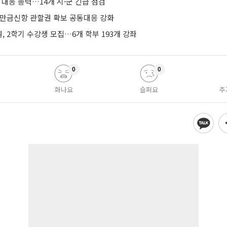
 대응 총력…14개 시·군 긴급 점검
새만금신항 관할권 확보 공동대응 강화
 2학기 수강생 모집…6개 학부 193개 강좌
0
0
화나요
슬퍼요
추