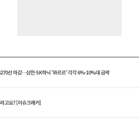
6270선 마감…삼전·SK하닉 '와르르' 각각 6%·10%대 급락
 깨라고요? [이슈크래커]