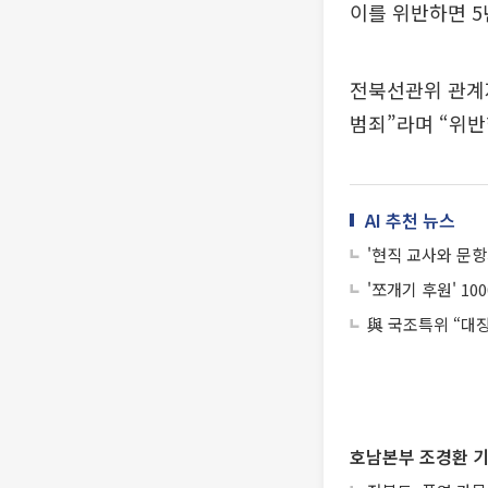
이를 위반하면 5
전북선관위 관계
범죄”라며 “위반
AI 추천 뉴스
'현직 교사와 문항
'쪼개기 후원' 1
與 국조특위 “대
호남본부 조경환 기