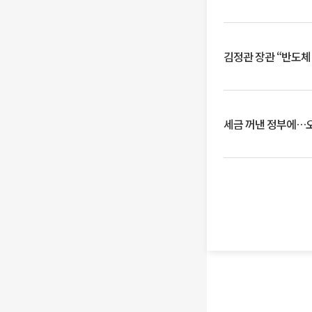
김정관 장관 “반도체
세금 꺼낸 정부에…오