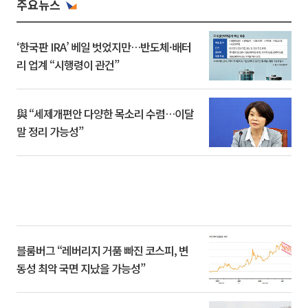
주요뉴스
‘한국판 IRA’ 베일 벗었지만…반도체·배터
리 업계 “시행령이 관건”
與 “세제개편안 다양한 목소리 수렴…이달
말 정리 가능성”
블룸버그 “레버리지 거품 빠진 코스피, 변
동성 최악 국면 지났을 가능성”