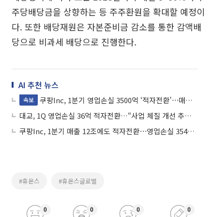
주당배당금을 상향하는 등 주주환원을 확대할 예정이
다. 또한 배당재원은 자본준비금 감소를 통한 감액배
당으로 비과세 배당으로 진행한다.
AI 추천 뉴스
쿠팡Inc, 1분기 영업손실 3500억 ‘적자전환’⋯매출 12.4조
속보
대교, 1Q 영업손실 36억 적자전환…“사업 체질 개선 추진할 것”
쿠팡Inc, 1분기 매출 12조에도 적자전환⋯영업손실 3545억원
#휴온스
#휴온스글로벌
0
0
0
0