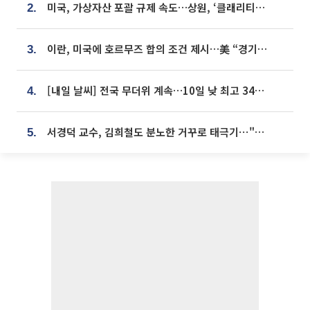
미국, 가상자산 포괄 규제 속도…상원, ‘클래리티법’ 9월 절차투표 추진
2.
이란, 미국에 호르무즈 합의 조건 제시…美 “경기 아직 안 끝나” [종합]
3.
[내일 날씨] 전국 무더위 계속…10일 낮 최고 34도 육박
4.
서경덕 교수, 김희철도 분노한 거꾸로 태극기⋯"엉터리는 아냐, 아쉬울 뿐"
5.