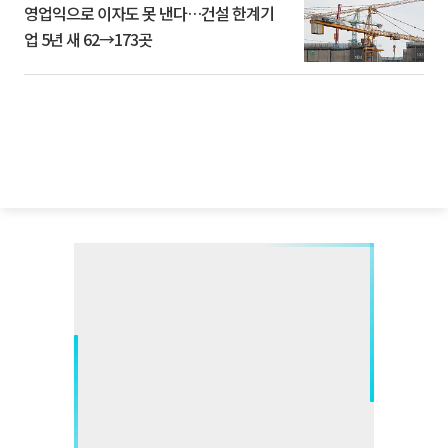
영업익으로 이자도 못 낸다…건설 한계기
업 5년 새 62→173곳