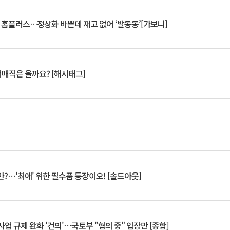
연 홈플러스…정상화 바쁜데 재고 없어 ‘발동동’[가보니]
서매직은 올까요? [해시태그]
?⋯'최애' 위한 필수품 등장이오! [솔드아웃]
업 규제 완화 '건의'⋯국토부 "협의 중" 입장만 [종합]