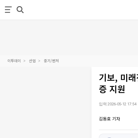
이투데이
산업
중기/벤처
기보, 미래
증 지원
입력 2026-05-12 17:54
김동효 기자