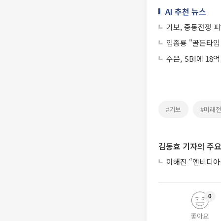
AI 추천 뉴스
기보, 중동전쟁 피
임종룡 "골든타임
수은, SBI에 1
#기보
#미래
김동효 기자의 주요
이해진 “엔비디아·
0
좋아요