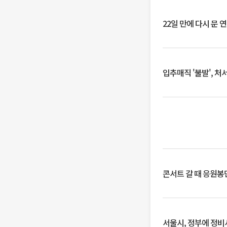
22일 만에 다시 문 
입추매직 '불발', 처
콘서트 갈 때 응원봉만
서울시, 정부에 정비사