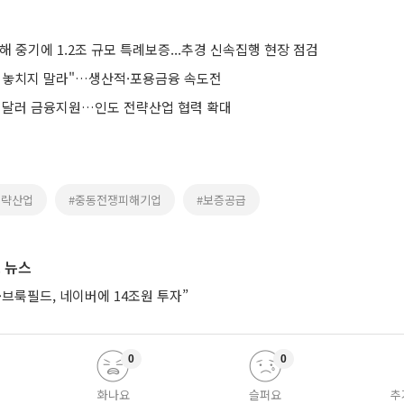
해 중기에 1.2조 규모 특례보증...추경 신속집행 현장 점검
 놓치지 말라"…생산적·포용금융 속도전
8억 달러 금융지원…인도 전략산업 협력 확대
전략산업
#중동전쟁피해기업
#보증공급
 뉴스
브룩필드, 네이버에 14조원 투자”
0
0
화나요
슬퍼요
추