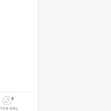
0
가취재 원해요