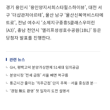
경기 용인시 ‘용인양지서희스타힐스하이뷰’, 대전 서
구 ‘더샵관저아르테’, 울산 남구 ‘울산신복역비스타메
트로’, 전남 여수시 ‘소제지구중흥S클래스우미린
(A3)’, 충남 천안시 ‘엘리프성성호수공원(1BL)’ 등은
당첨자 발표를 진행한다.
관련 뉴스
GH, 평택고덕 분양가상한제 51세대 임의공급
분양시장 '전세 급등' 서울 빼면 먹구름
통근시간 줄이는 ‘직주근접’ 단지 주목…서울 중심권 분양 관심
‘경험 無도 환영’ 첫 일자리 도전 설명서