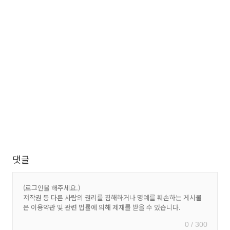
댓글
0 / 300