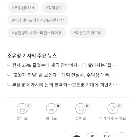
#부동산R114
#청약접수
#안양에버포레자연앤E편한세상
#용인양지서희스타힐스하이뷰
#더샵관저아르테
조유정 기자의 주요 뉴스
전세 35% 줄었는데 세금 압박까지⋯더 빨라지는 '월세화'
'고원가 터널' 끝 보인다…대형 건설사, 수익성 대폭 개선
부울경 메가시티 논의 본격화⋯교통망 기대에 하반기 분양시장 '주목'
0
0
0
0
좋아요
화나요
슬퍼요
추가취재 원해요