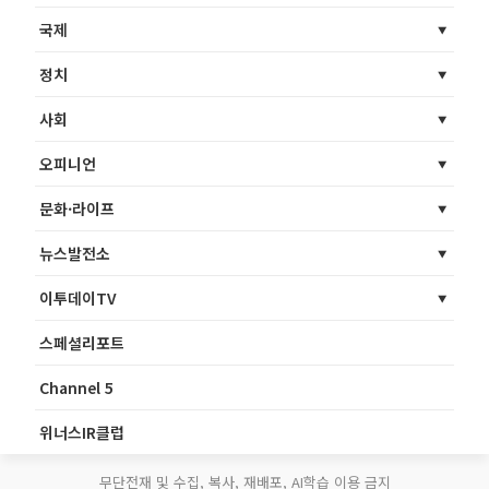
국제
정치
사회
오피니언
문화·라이프
뉴스발전소
이투데이TV
스페셜리포트
Channel 5
위너스IR클럽
무단전재 및 수집, 복사, 재배포, AI학습 이용 금지