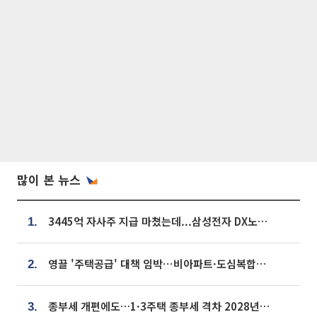
많이 본 뉴스
3445억 자사주 지급 마쳤는데...삼성전자 DX노조, 뒤늦은 '떼쓰기 집회'
1.
영끌 '주택공급' 대책 임박⋯비아파트·도심복합까지 총동원
2.
종부세 개편에도…1·3주택 종부세 격차 2028년부터 확대
3.