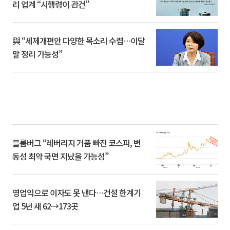
리 업계 “시행령이 관건”
與 “세제개편안 다양한 목소리 수렴…이달
말 정리 가능성”
블룸버그 “레버리지 거품 빠진 코스피, 변
동성 최악 국면 지났을 가능성”
영업익으로 이자도 못 낸다…건설 한계기
업 5년 새 62→173곳