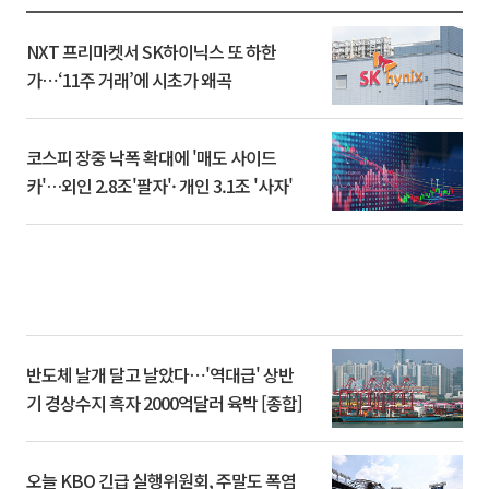
NXT 프리마켓서 SK하이닉스 또 하한
가⋯‘11주 거래’에 시초가 왜곡
코스피 장중 낙폭 확대에 '매도 사이드
카'…외인 2.8조'팔자'· 개인 3.1조 '사자'
반도체 날개 달고 날았다⋯'역대급' 상반
기 경상수지 흑자 2000억달러 육박 [종합]
오늘 KBO 긴급 실행위원회, 주말도 폭염