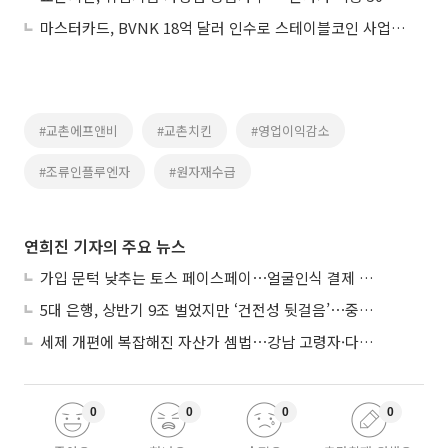
마스터카드, BVNK 18억 달러 인수로 스테이블코인 사업 본격 확장
#교촌에프앤비
#교촌치킨
#영업이익감소
#조류인플루엔자
#원자재수급
연희진 기자의 주요 뉴스
가입 문턱 낮추는 토스 페이스페이⋯얼굴인식 결제 확산 속도낸다
5대 은행, 상반기 9조 벌었지만 ‘건전성 뒷걸음’⋯중기대출 문턱 높아지나
세제 개편에 복잡해진 자산가 셈법⋯강남 고령자·다주택자 ‘자산재편 고심’
0
0
0
0