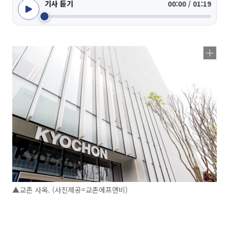
기사 듣기
00:00 / 01:19
▲교촌 사옥. (사진제공=교촌에프앤비)