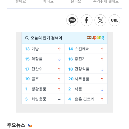
좋아요
화나요
슬퍼요
추가취재 원해요
주요뉴스