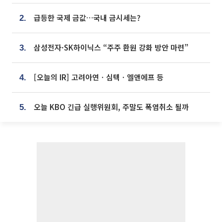
급등한 국제 금값…국내 금시세는?
2.
삼성전자·SK하이닉스 “주주 환원 강화 방안 마련”
3.
[오늘의 IR] 고려아연ㆍ심텍ㆍ엘앤에프 등
4.
오늘 KBO 긴급 실행위원회, 주말도 폭염취소 될까
5.