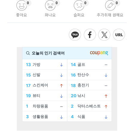
0
0
0
0
좋아요
화나요
슬퍼요
추가취재 원해요