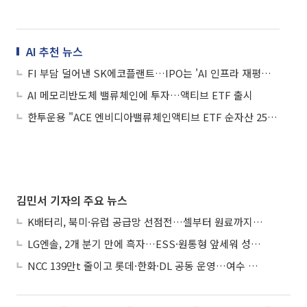
AI 추천 뉴스
FI 부담 덜어낸 SK에코플랜트…IPO는 'AI 인프라 재평가' 시험대
AI 메모리반도체 밸류체인에 투자…액티브 ETF 출시
한투운용 "ACE 엔비디아밸류체인액티브 ETF 순자산 2500억원 돌파"
김민서 기자의 주요 뉴스
K배터리, 북미·유럽 공급망 선점전…셀부터 원료까지 현지화
LG엔솔, 2개 분기 만에 흑자…ESS·원통형 앞세워 성장 가속
NCC 139만t 줄이고 롯데·한화·DL 공동 운영…여수 1호 본궤도