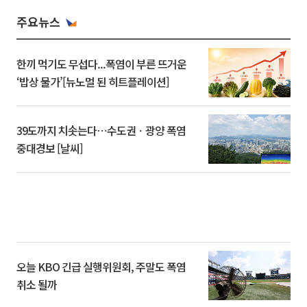
주요뉴스
한끼 먹기도 무섭다...폭염이 부른 뜨거운
‘밥상 물가’[뉴노멀 된 히트플레이션]
39도까지 치솟는다⋯수도권ㆍ광양 폭염
중대경보 [날씨]
오늘 KBO 긴급 실행위원회, 주말도 폭염
취소 될까