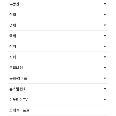
부동산
산업
경제
국제
정치
사회
오피니언
문화·라이프
뉴스발전소
이투데이TV
스페셜리포트