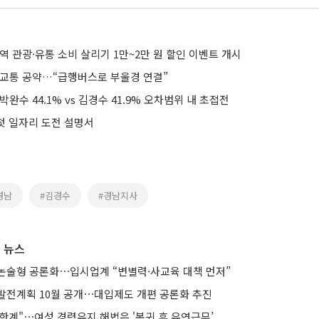
역 관광·유통 소비 살리기 1만~2만 원 할인 이벤트 개시
역교통 공약…“급행버스로 부울경 연결”
완수 44.1% vs 김경수 41.9% 오차범위 내 초접전
 첫 일자리 도전 설명서
경남
#김경수
#경남지사
 뉴스
논술형 공론화⋯입시업계 “변별력·사교육 대책 먼저”
발전계획 10월 공개⋯대입제도 개편 공론화 추진
한계"⋯여성 경력유지 해법은 '복귀 후 유연근무’