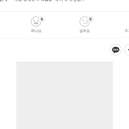
0
0
화나요
슬퍼요
추