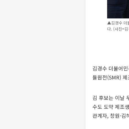
▲김경수 더
다. (사진=
김경수 더불어민
듈원전(SMR) 
김 후보는 이날 
수도 도약 제조
관계자, 창원·김