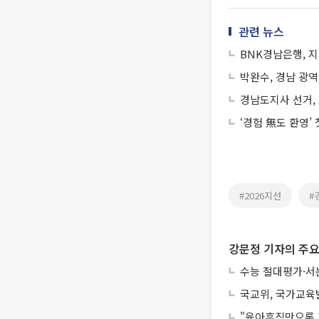
관련 뉴스
BNK경남은행, 지
박완수, 경남 광
경남도지사 선거, 박
‘경험 無도 환영’
#2026지선
#
강문정 기자의 주요
수능 절대평가·서
국교위, 국가교육
"육아휴직만으론 