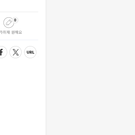
0
가취재 원해요