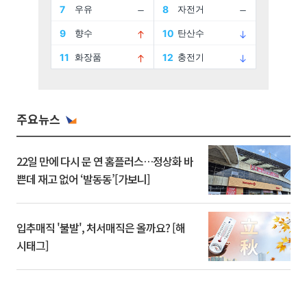
주요뉴스
22일 만에 다시 문 연 홈플러스…정상화 바
쁜데 재고 없어 ‘발동동’[가보니]
입추매직 '불발', 처서매직은 올까요? [해
시태그]