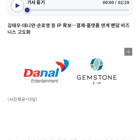
기사 듣기
00:00 / 02:29
김태우·데니안·손호영 등 IP 확보…결제·플랫폼 연계 팬덤 비즈
니스 고도화
(사진제공=다날)