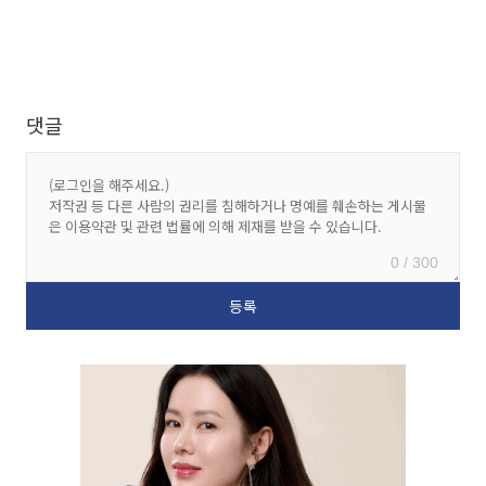
댓글
0 / 300