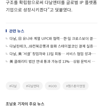
구조를 확립함으로써 다날엔터를 글로벌 IP 플랫폼
기업으로 성장시키겠다”고 덧붙였다.
관련 뉴스
다날, 日 유니바 계열 UPC와 협력…한·일 크로스보더 결제 생태계 구축
다날핀테크, JB전북은행과 원화 스테이블코인 결제 실증 완료
다날, 美 ‘서클’ 창업자와 13일 회동… 서비스 협업 성과·전략 논의
美 클래리티 법안 연내 통과 가능성 13%…상원 문턱서 제동
#다날
#다날엔터
#GOD
#젬스톤이앤엠
조남호 기자의 주요 뉴스