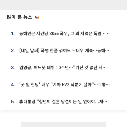
많이 본 뉴스
동해안은 시간당 80㎜ 폭우, 그 외 지역은 폭염…‘극과 극 날씨’
1.
[내일 날씨] 폭염 한풀 꺾여도 무더위 계속⋯동해안 이틀 연속 비
2.
임영웅, 어느덧 데뷔 10주년⋯"가진 것 없던 시절, 내 앞엔 20명의 팬뿐"
3.
'굿 윌 헌팅' 배우 "기아 EV2 덕분에 살아"…교통사고 후 안전성 극찬
4.
李대통령 “청년이 결혼 망설이는 일 없어야...제도상 불이익 조사”
5.