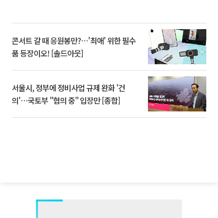
콘서트 갈 때 응원봉만?⋯'최애' 위한 필수
품 등장이오! [솔드아웃]
서울시, 정부에 정비사업 규제 완화 '건
의'⋯국토부 "협의 중" 입장만 [종합]