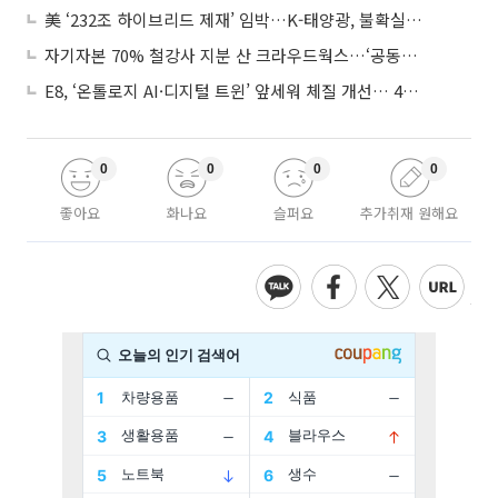
美 ‘232조 하이브리드 제재’ 임박…K-태양광, 불확실성 털고 날개 다나
자기자본 70% 철강사 지분 산 크라우드웍스…‘공동경영’으로 AI 시너지 낼까
E8, ‘온톨로지 AI·디지털 트윈’ 앞세워 체질 개선… 4분기 흑자전환 총력
0
0
0
0
좋아요
화나요
슬퍼요
추가취재 원해요