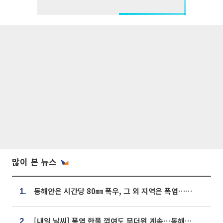
많이 본 뉴스
동해안은 시간당 80㎜ 폭우, 그 외 지역은 폭염…‘극과 극 날씨’
1.
[내일 날씨] 폭염 한풀 꺾여도 무더위 계속⋯동해안 이틀 연속 비
2.