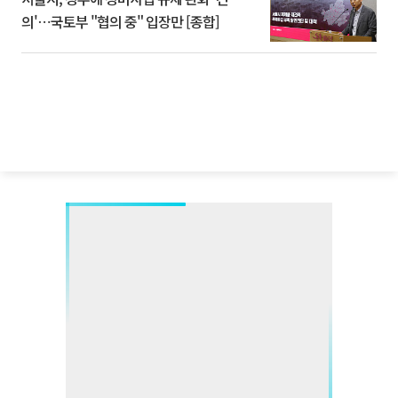
의'⋯국토부 "협의 중" 입장만 [종합]