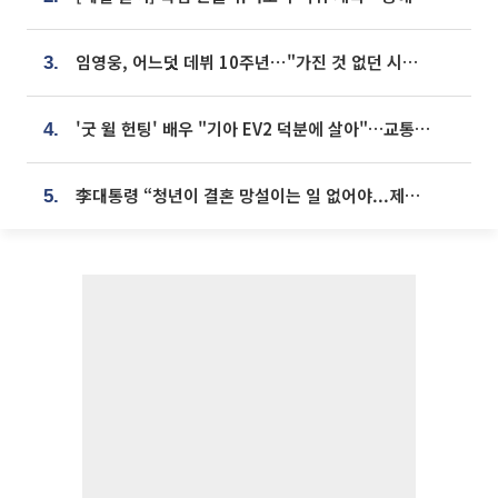
임영웅, 어느덧 데뷔 10주년⋯"가진 것 없던 시절, 내 앞엔 20명의 팬뿐"
3.
'굿 윌 헌팅' 배우 "기아 EV2 덕분에 살아"…교통사고 후 안전성 극찬
4.
李대통령 “청년이 결혼 망설이는 일 없어야...제도상 불이익 조사”
5.