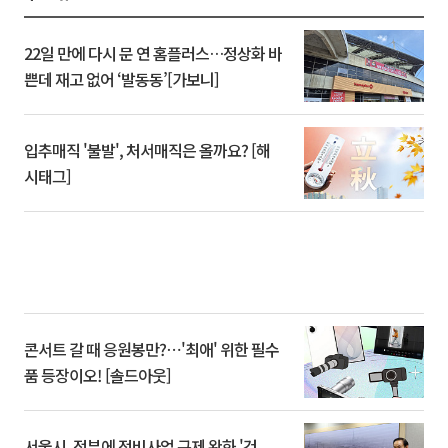
22일 만에 다시 문 연 홈플러스…정상화 바
쁜데 재고 없어 ‘발동동’[가보니]
입추매직 '불발', 처서매직은 올까요? [해
시태그]
콘서트 갈 때 응원봉만?⋯'최애' 위한 필수
품 등장이오! [솔드아웃]
서울시, 정부에 정비사업 규제 완화 '건