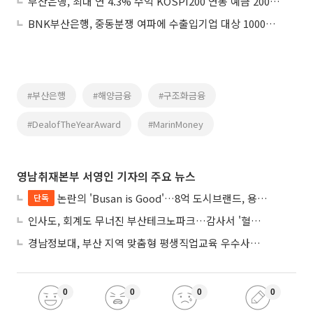
부산은행, 최대 연 4.3% 수익 KOSPI200 연동 예금 200억 한도 출시
BNK부산은행, 중동분쟁 여파에 수출입기업 대상 1000억 특화대출 지원
#부산은행
#해양금융
#구조화금융
#DealofTheYearAward
#MarinMoney
영남취재본부 서영인 기자의 주요 뉴스
논란의 'Busan is Good'…8억 도시브랜드, 용산 대통령실 CI 업체가 수행
단독
인사도, 회계도 무너진 부산테크노파크…감사서 '혈세 유용·인사 뒤집기' 적발
경남정보대, 부산 지역 맞춤형 평생직업교육 우수사례로 혁신 주도
0
0
0
0