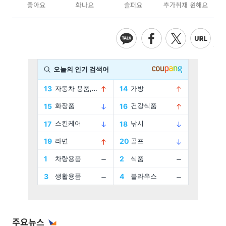
좋아요
화나요
슬퍼요
추가취재 원해요
주요뉴스