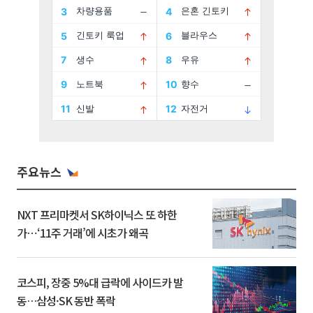
주요뉴스
NXT 프리마켓서 SK하이닉스 또 하한
가⋯‘11주 거래’에 시초가 왜곡
코스피, 장중 5%대 급락에 사이드카 발
동…삼성·SK 동반 폭락