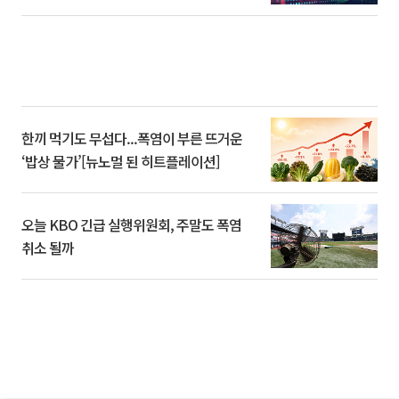
한끼 먹기도 무섭다...폭염이 부른 뜨거운
‘밥상 물가’[뉴노멀 된 히트플레이션]
오늘 KBO 긴급 실행위원회, 주말도 폭염
취소 될까