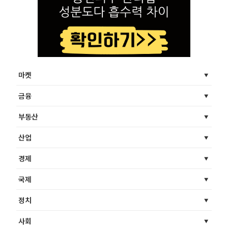
마켓
금융
부동산
산업
경제
국제
정치
사회