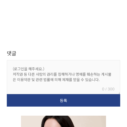
댓글
0 / 300