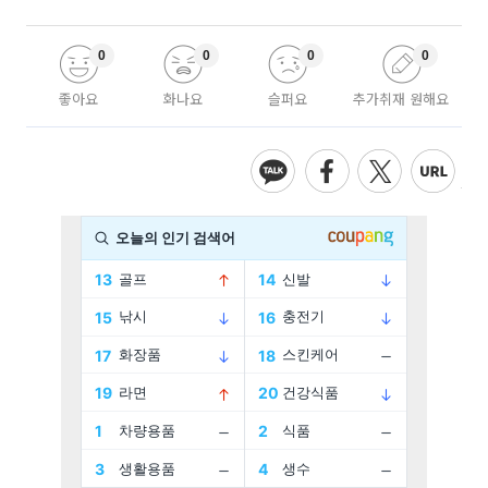
0
0
0
0
좋아요
화나요
슬퍼요
추가취재 원해요