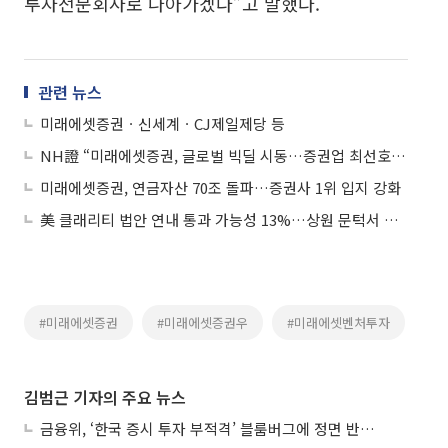
투자전문회사로 나아가겠다”고 말했다.
관련 뉴스
미래에셋증권ㆍ신세계ㆍCJ제일제당 등
NH證 “미래에셋증권, 글로벌 빅딜 시동…증권업 최선호주”
미래에셋증권, 연금자산 70조 돌파…증권사 1위 입지 강화
美 클래리티 법안 연내 통과 가능성 13%…상원 문턱서 제동
#미래에셋증권
#미래에셋증권우
#미래에셋벤처투자
김범근 기자의 주요 뉴스
금융위, ‘한국 증시 투자 부적격’ 블룸버그에 정면 반박…“근거 불분명”