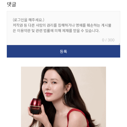
댓글
0 / 300