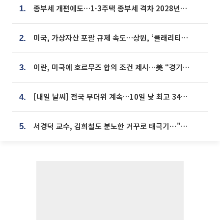
종부세 개편에도…1·3주택 종부세 격차 2028년부터 확대
1.
미국, 가상자산 포괄 규제 속도…상원, ‘클래리티법’ 9월 절차투표 추진
2.
이란, 미국에 호르무즈 합의 조건 제시…美 “경기 아직 안 끝나” [종합]
3.
[내일 날씨] 전국 무더위 계속…10일 낮 최고 34도 육박
4.
서경덕 교수, 김희철도 분노한 거꾸로 태극기⋯"엉터리는 아냐, 아쉬울 뿐"
5.