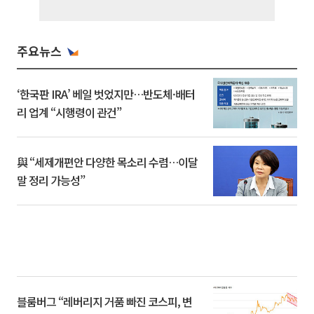
주요뉴스
‘한국판 IRA’ 베일 벗었지만…반도체·배터
리 업계 “시행령이 관건”
與 “세제개편안 다양한 목소리 수렴…이달
말 정리 가능성”
블룸버그 “레버리지 거품 빠진 코스피, 변