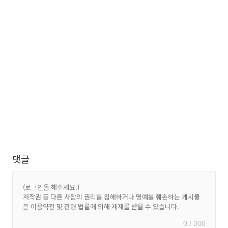
댓글
0 / 300