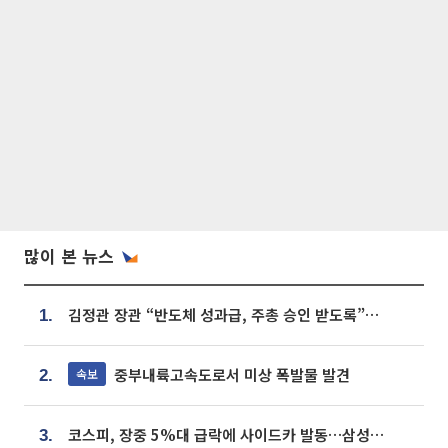
많이 본 뉴스
김정관 장관 “반도체 성과급, 주총 승인 받도록”…상법·자본시장법 개정 시사
1.
중부내륙고속도로서 미상 폭발물 발견
속보
2.
코스피, 장중 5%대 급락에 사이드카 발동…삼성·SK 동반 폭락
3.