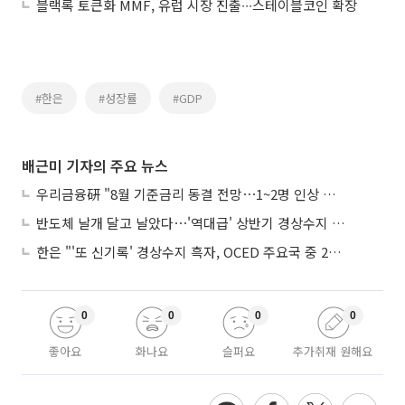
블랙록 토큰화 MMF, 유럽 시장 진출∙∙∙스테이블코인 확장
#한은
#성장률
#GDP
배근미 기자의 주요 뉴스
우리금융硏 "8월 기준금리 동결 전망⋯1~2명 인상 소수의견 낼 것"
반도체 날개 달고 날았다⋯'역대급' 상반기 경상수지 흑자 2000억달러 육박
한은 "'또 신기록' 경상수지 흑자, OCED 주요국 중 2위⋯반도체 수출 효과"
0
0
0
0
좋아요
화나요
슬퍼요
추가취재 원해요