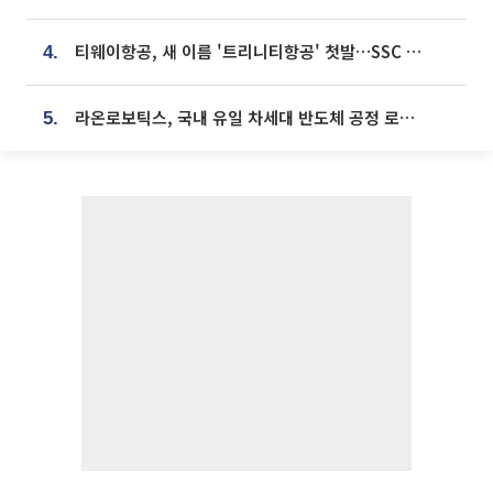
티웨이항공, 새 이름 '트리니티항공' 첫발…SSC 전략 본격화
4.
라온로보틱스, 국내 유일 차세대 반도체 공정 로봇 개발 ‘고객사 테스트 진행’
5.