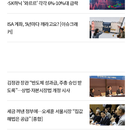
·SK하닉 '와르르' 각각 6%·10%대 급락
ISA 계좌, 5년마다 깨라고요? [이슈크래
커]
김정관 장관 “반도체 성과급, 주총 승인 받
도록”…상법·자본시장법 개정 시사
세금 꺼낸 정부에…오세훈 서울시장 “집값
해법은 공급” [종합]