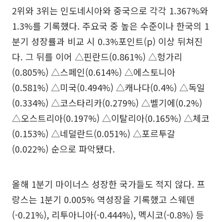
2위와 3위는 인도네시아와 중국으로 각각 1.367%와
1.3%를 기록했다. 주요국 중 높은 수준이나 한국의 1
분기 성장률과 비교 시 0.3%포인트(p) 이상 뒤쳐진
다. 그 뒤를 이어 △핀란드(0.861%) △헝가리
(0.805%) △스페인(0.614%) △에스토니아
(0.581%) △미국(0.494%) △캐나다(0.4%) △독일
(0.334%) △코스타리카(0.279%) △벨기에(0.2%)
△오스트리아(0.197%) △이탈리아(0.165%) △체코
(0.153%) △네덜란드(0.051%) △포르투갈
(0.022%) 순으로 파악됐다.
올해 1분기 마이너스 성장한 국가들도 적지 않다. 프
랑스는 1분기 0.005% 역성장을 기록했고 스웨덴
(-0.21%), 리투아니아(-0.444%), 멕시코(-0.8%) 등