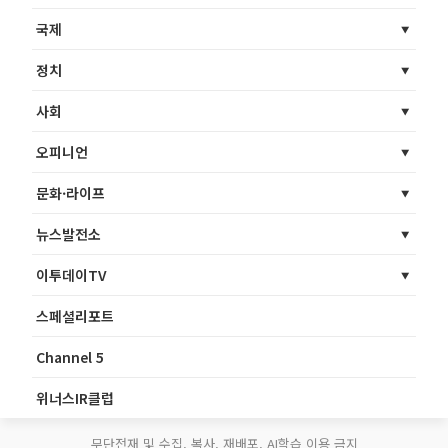
국제
정치
사회
오피니언
문화·라이프
뉴스발전소
이투데이TV
스페셜리포트
Channel 5
위너스IR클럽
무단전재 및 수집, 복사, 재배포, AI학습 이용 금지