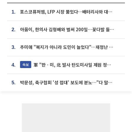
포스코퓨처엠, LFP 시장 뚫었다…배터리사와 대규모 장기 공급 합의
1.
아옳이, 한의사 김형배와 벌써 200일⋯꽃다발 들고 "프러포즈 아냐"
2.
추미애 "복지가 아니라 도민이 늘었다"…재정난 책임론 정면돌파
3.
軍 "한ㆍ미, 北 발사 탄도미사일 제원 정밀분석 중"
속보
4.
박문성, 축구협회 '성 접대' 보도에 분노…"다 말아먹으려고 작정했나"
5.