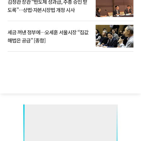
김정관 장관 “반도체 성과급, 주총 승인 받
도록”…상법·자본시장법 개정 시사
세금 꺼낸 정부에…오세훈 서울시장 “집값
해법은 공급” [종합]