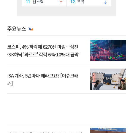
주요뉴스
코스피, 4% 하락에 6270선 마감…삼전
·SK하닉 '와르르' 각각 6%·10%대 급락
ISA 계좌, 5년마다 깨라고요? [이슈크래
커]