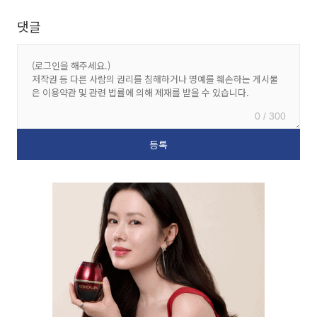
댓글
0 / 300