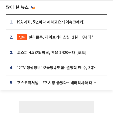
많이 본 뉴스
ISA 계좌, 5년마다 깨라고요? [이슈크래커]
1.
실리콘투, 라이브커머스팀 신설…K뷰티 ‘글로벌 판매망’ 확대[K뷰티 라방戰]
단독
2.
코스피 4.58% 하락, 환율 1420원대 [포토]
3.
'2TV 생생정보' 오늘방송맛집- 결정적 한 수, 3종 메밀면! 메밀 소바 맛집 '의○○○○'
4.
포스코퓨처엠, LFP 시장 뚫었다…배터리사와 대규모 장기 공급 합의
5.