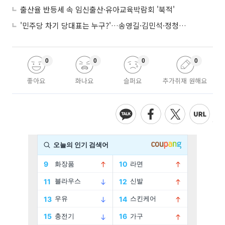
출산율 반등세 속 임신출산·유아교육박람회 '북적'
'민주당 차기 당대표는 누구?'…송영길·김민석·정청래 토론회
0
0
0
0
좋아요
화나요
슬퍼요
추가취재 원해요