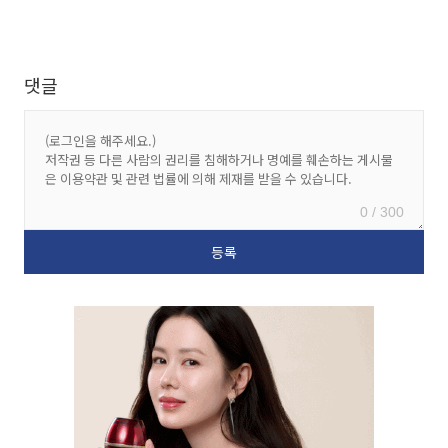
댓글
0 / 300