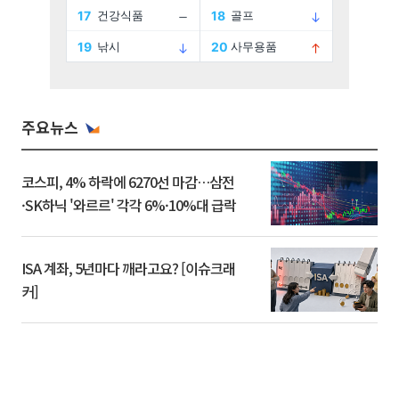
주요뉴스
코스피, 4% 하락에 6270선 마감…삼전
·SK하닉 '와르르' 각각 6%·10%대 급락
ISA 계좌, 5년마다 깨라고요? [이슈크래
커]