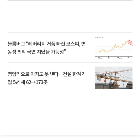
블룸버그 “레버리지 거품 빠진 코스피, 변
동성 최악 국면 지났을 가능성”
영업익으로 이자도 못 낸다…건설 한계기
업 5년 새 62→173곳