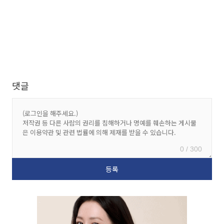
댓글
0 / 300