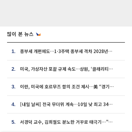
많이 본 뉴스
종부세 개편에도…1·3주택 종부세 격차 2028년부터 확대
1.
미국, 가상자산 포괄 규제 속도…상원, ‘클래리티법’ 9월 절차투표 추진
2.
이란, 미국에 호르무즈 합의 조건 제시…美 “경기 아직 안 끝나” [종합]
3.
[내일 날씨] 전국 무더위 계속…10일 낮 최고 34도 육박
4.
서경덕 교수, 김희철도 분노한 거꾸로 태극기⋯"엉터리는 아냐, 아쉬울 뿐"
5.