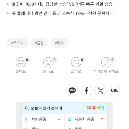
코스피 7800시대, '정당한 상승' VS '너무 빠른 과열 상승'
美 클래리티 법안 연내 통과 가능성 13%…상원 문턱서 제동
#코스피
#불장
#빚투
0
0
0
0
좋아요
화나요
슬퍼요
추가취재 원해요