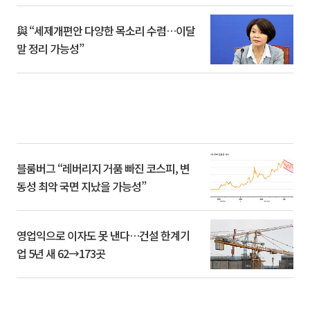
與 “세제개편안 다양한 목소리 수렴…이달
말 정리 가능성”
블룸버그 “레버리지 거품 빠진 코스피, 변
동성 최악 국면 지났을 가능성”
영업익으로 이자도 못 낸다…건설 한계기
업 5년 새 62→173곳