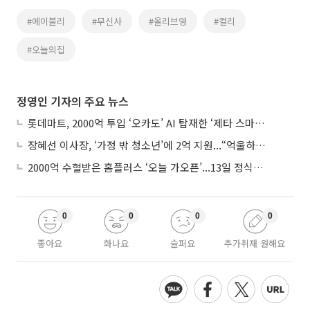
#에이블리
#무신사
#올리브영
#컬리
#오늘의집
정영인 기자의 주요 뉴스
롯데마트, 2000억 투입 ‘오카도’ AI 탑재한 ‘제타 스마트센터’...온라인 장보기 판 바꾼다
장혜선 이사장, ‘가정 밖 청소년’에 2억 지원...“억울하고 아파도 단단해지길”
2000억 수혈받은 홈플러스 ‘오늘 가오픈’...13일 정식 개장 시험대
0
0
0
0
좋아요
화나요
슬퍼요
추가취재 원해요