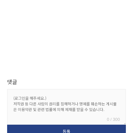
댓글
0 / 300