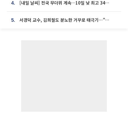
[내일 날씨] 전국 무더위 계속…10일 낮 최고 34도 육박
4.
서경덕 교수, 김희철도 분노한 거꾸로 태극기⋯"엉터리는 아냐, 아쉬울 뿐"
5.