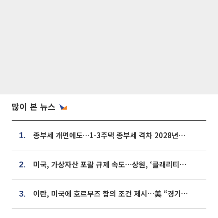
많이 본 뉴스
종부세 개편에도…1·3주택 종부세 격차 2028년부터 확대
1.
미국, 가상자산 포괄 규제 속도…상원, ‘클래리티법’ 9월 절차투표 추진
2.
이란, 미국에 호르무즈 합의 조건 제시…美 “경기 아직 안 끝나” [종합]
3.