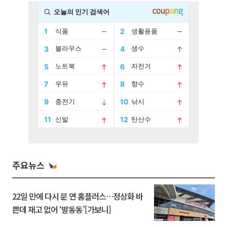
주요뉴스
22일 만에 다시 문 연 홈플러스…정상화 바
쁜데 재고 없어 ‘발동동’[가보니]