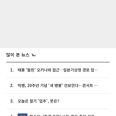
많이 본 뉴스
태풍 '돌핀' 오키나와 접근…일본기상청 경로 업데이트
1.
빅뱅, 20주년 기념 '새 뱅봉' 선보인다⋯콘서트 앞두고 팝업 개최
2.
오늘은 절기 '입추', 뜻은?
3.