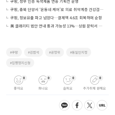
쿠팡, 정부 인증 녹색제품 연중 기획전 운영
쿠팡, 충북 단양서 ‘온동네 케어’로 의료 취약계층 건강검진 지원
쿠팡, 정보유출 파고 넘었다…결제액 4.6조 회복하며 순항
美 클래리티 법안 연내 통과 가능성 13%…상원 문턱서 제동
#쿠팡
#김범석
#공정위
#동일인지정
#집행정지신청
0
0
0
0
좋아요
화나요
슬퍼요
추가취재 원해요