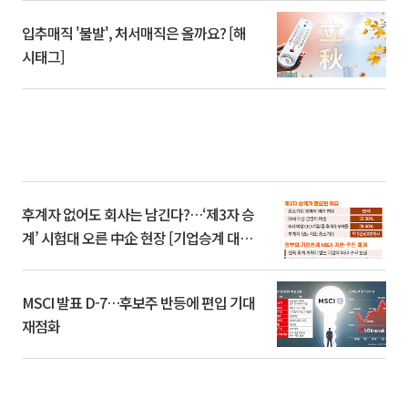
입추매직 '불발', 처서매직은 올까요? [해
시태그]
후계자 없어도 회사는 남긴다?…‘제3자 승
계’ 시험대 오른 中企 현장 [기업승계 대전
환]
MSCI 발표 D-7…후보주 반등에 편입 기대
재점화