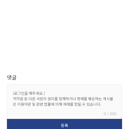
댓글
0 / 300