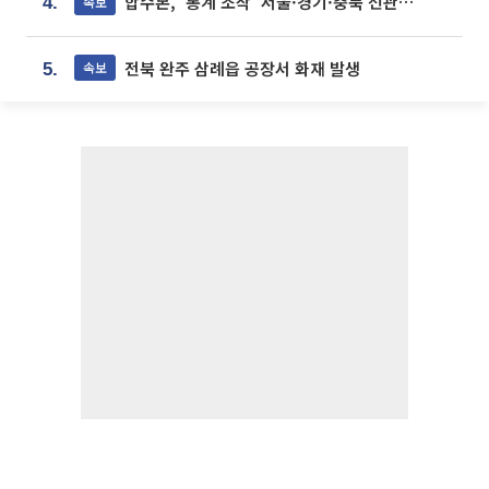
합수본, '통계 조작' 서울·경기·충북 선관위 등 추가 압수수색
속보
4.
전북 완주 삼례읍 공장서 화재 발생
속보
5.