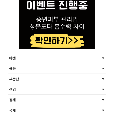
마켓
금융
부동산
산업
경제
국제