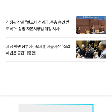
김정관 장관 “반도체 성과급, 주총 승인 받
도록”…상법·자본시장법 개정 시사
세금 꺼낸 정부에…오세훈 서울시장 “집값
해법은 공급” [종합]