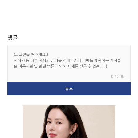
댓글
0 / 300