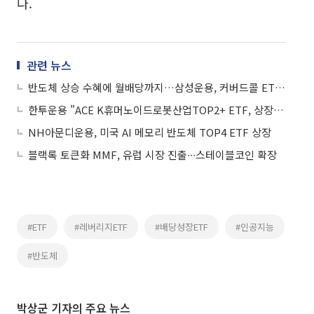
다.
관련 뉴스
반도체 상승 수혜에 월배당까지…삼성운용, 커버드콜 ETF 승부수
한투운용 "ACE K휴머노이드로봇산업TOP2+ ETF, 상장 후 1개월 수익률 1위"
NH아문디운용, 미국 AI 메모리 반도체 TOP4 ETF 상장
블랙록 토큰화 MMF, 유럽 시장 진출∙∙∙스테이블코인 확장
#ETF
#레버리지ETF
#배당성장ETF
#인공지능
#반도체
박상군 기자의 주요 뉴스