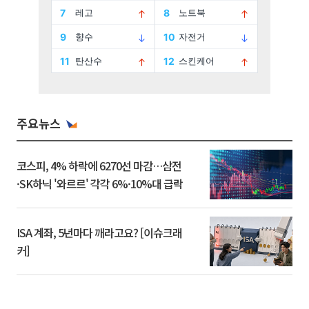
주요뉴스
코스피, 4% 하락에 6270선 마감…삼전
·SK하닉 '와르르' 각각 6%·10%대 급락
ISA 계좌, 5년마다 깨라고요? [이슈크래
커]