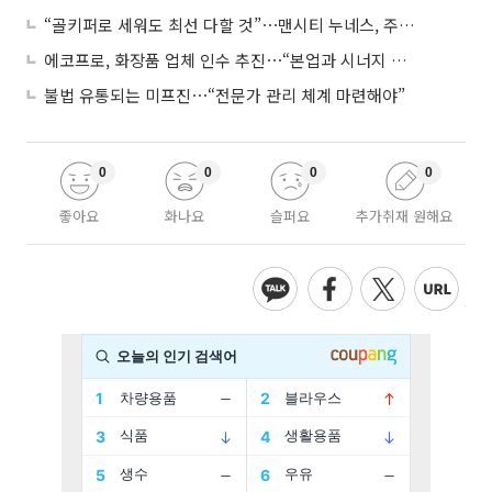
“골키퍼로 세워도 최선 다할 것”⋯맨시티 누네스, 주전 경쟁 각오
에코프로, 화장품 업체 인수 추진⋯“본업과 시너지 부족”
불법 유통되는 미프진⋯“전문가 관리 체계 마련해야”
0
0
0
0
좋아요
화나요
슬퍼요
추가취재 원해요