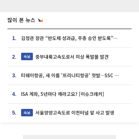
많이 본 뉴스
김정관 장관 “반도체 성과급, 주총 승인 받도록”…상법·자본시장법 개정 시사
1.
중부내륙고속도로서 미상 폭발물 발견
속보
2.
티웨이항공, 새 이름 '트리니티항공' 첫발…SSC 전략 본격화
3.
ISA 계좌, 5년마다 깨라고요? [이슈크래커]
4.
서울양양고속도로 이천터널 앞 사고 발생
속보
5.