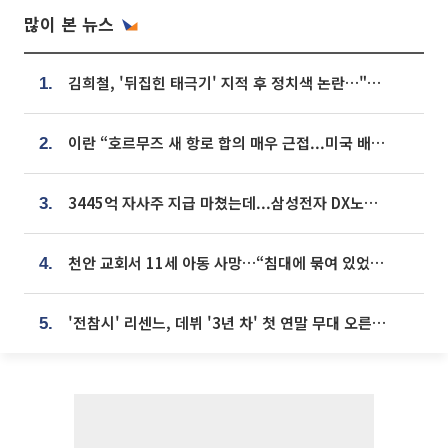
많이 본 뉴스
김희철, '뒤집힌 태극기' 지적 후 정치색 논란…"좌우 떠나 우리나라 국기"
1.
이란 “호르무즈 새 항로 합의 매우 근접...미국 배상 먼저”
2.
3445억 자사주 지급 마쳤는데...삼성전자 DX노조, 뒤늦은 '떼쓰기 집회'
3.
천안 교회서 11세 아동 사망…“침대에 묶여 있었다” 진술 확보
4.
'전참시' 리센느, 데뷔 '3년 차' 첫 연말 무대 오른다⋯"그동안 섭외 안 와"
5.