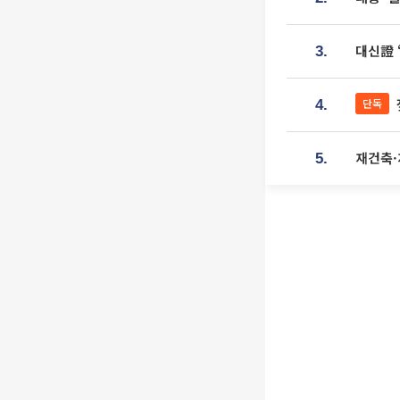
대신證 
3.
단독
4.
재건축·
5.