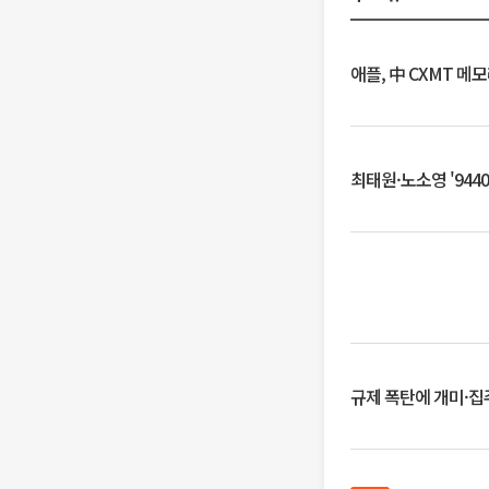
애플, 中 CXMT 메
최태원·노소영 '944
규제 폭탄에 개미·집주