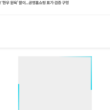
‘한우 원육’ 팔이...공영홈쇼핑 표기·검증 구멍