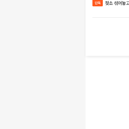
젖소 섞어놓고 
단독