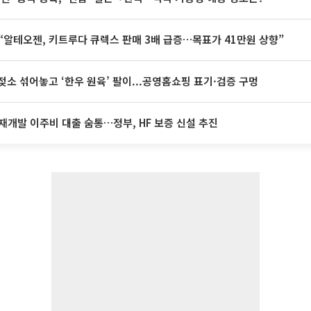
“알테오젠, 키트루다 큐렉스 판매 3배 급증…목표가 41만원 상향”
젖소 섞어놓고 ‘한우 원육’ 팔이...공영홈쇼핑 표기·검증 구멍
재개발 이주비 대출 숨통…정부, HF 보증 신설 추진