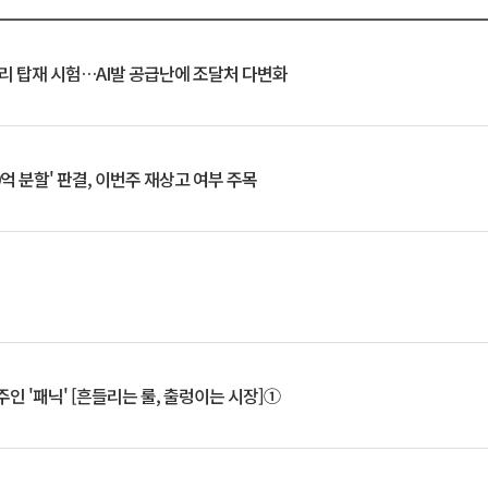
모리 탑재 시험…AI발 공급난에 조달처 다변화
0억 분할' 판결, 이번주 재상고 여부 주목
인 '패닉' [흔들리는 룰, 출렁이는 시장]①