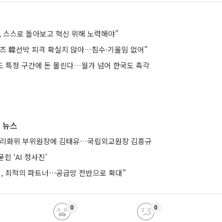
, 스스로 돌아보고 혁신 위해 노력해야”
즈 韓선박 피격 확실치 않아…침수·기울임 없어"
도 특정 구간에 돈 몰린다…월가 넘어 한국도 촉각
 뉴스
합리화위 부위원장에 김태유…국립외교원장 김흥규
힌 ‘AI 청사진’
헨, 최적의 파트너⋯공급망 전반으로 확대”
0
0