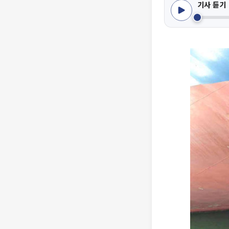
기사 듣기