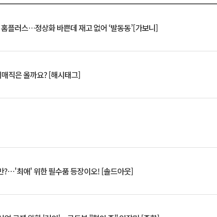
연 홈플러스…정상화 바쁜데 재고 없어 ‘발동동’[가보니]
서매직은 올까요? [해시태그]
?⋯'최애' 위한 필수품 등장이오! [솔드아웃]