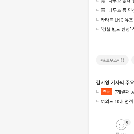
靑 "나무호 공격
靑 "나무호 등 
카타르 LNG 유조
‘경험 無도 환영’
#호르무즈해협
김서영 기자의 주요
'7개월째 
단독
여의도 10배 면적
0