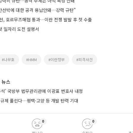
 강력히 규탄…공격 주체는 아직 특정 안돼"
민간선박에 대한 공격 용납안돼…강력 규탄"
선, 호르무즈해협 통과…이란 전쟁 발발 후 첫 수출
 첫 일자리 도전 설명서
#나무호
#HMM
#이란정부
#피격사건
 뉴스
공석' 국방부 법무관리관에 이광표 변호사 내정
 규제 풀린다…평택·고양 등 개발 탄력 기대
0
0