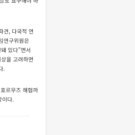
배상도 요구해야 하
파견, 다국적 연
선임연구위원은
견돼 있다”면서
 위상을 고려하면
다.
 호르무즈 해협까
장이다.