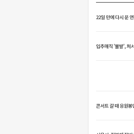
22일 만에 다시 문 
입추매직 '불발', 처
콘서트 갈 때 응원봉만