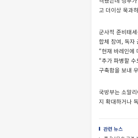
격됐는데 정부가 
고 더이상 묵과하
군사적 준비태세를
합체 참여, 독자
“현재 바레인에 
“추가 파병할 수
구축함을 보내 우
국방부는 소말리
지 확대하거나 독
관련 뉴스