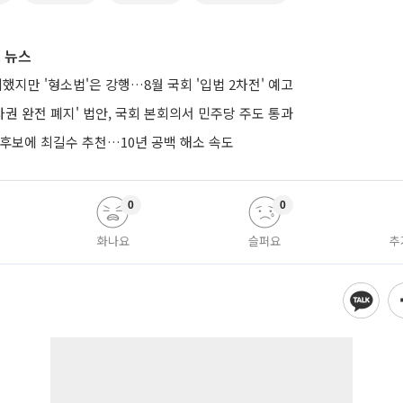
 뉴스
의했지만 '형소법'은 강행…8월 국회 '입법 2차전' 예고
권 완전 폐지' 법안, 국회 본회의서 민주당 주도 통과
 후보에 최길수 추천…10년 공백 해소 속도
0
0
화나요
슬퍼요
추