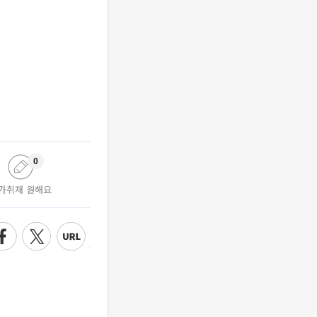
0
가취재 원해요