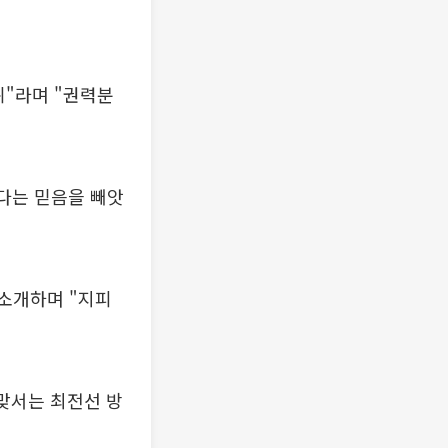
위"라며 "권력분
하다는 믿음을 빼앗
 소개하며 "지피
맞서는 최전선 방