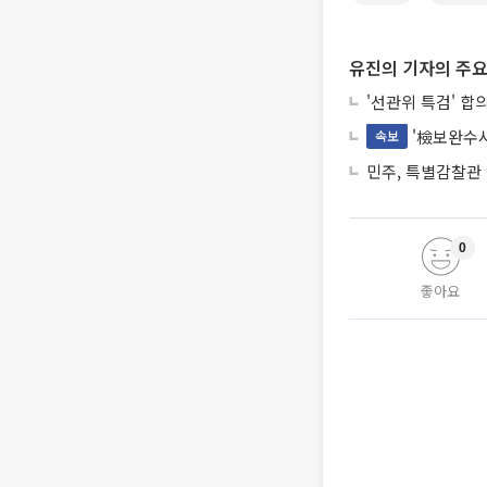
유진의 기자의 주요
'선관위 특검' 합
'檢보완수사
속보
민주, 특별감찰관
0
좋아요