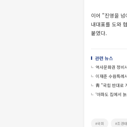
이어 "진영을 넘
내대표를 도와 협
붙였다.
관련 뉴스
역사문화권 정비사
이재준 수원특례시
靑 "국힘 반대로
‘아파도 집에서 늙
#국회
#조경