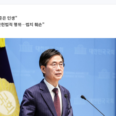
준은 민생"
반헌법적 행위…법치 훼손"