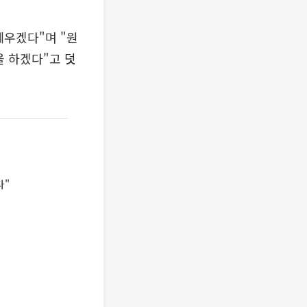
세우겠다"며 "원
을 하겠다"고 덧
다"