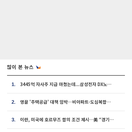
많이 본 뉴스
3445억 자사주 지급 마쳤는데...삼성전자 DX노조, 뒤늦은 '떼쓰기 집회'
1.
영끌 '주택공급' 대책 임박⋯비아파트·도심복합까지 총동원
2.
이란, 미국에 호르무즈 합의 조건 제시…美 “경기 아직 안 끝나” [종합]
3.