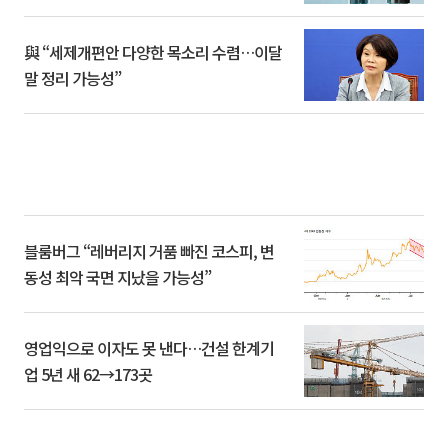
與 “세제개편안 다양한 목소리 수렴…이달
말 정리 가능성”
블룸버그 “레버리지 거품 빠진 코스피, 변
동성 최악 국면 지났을 가능성”
영업익으로 이자도 못 낸다…건설 한계기
업 5년 새 62→173곳