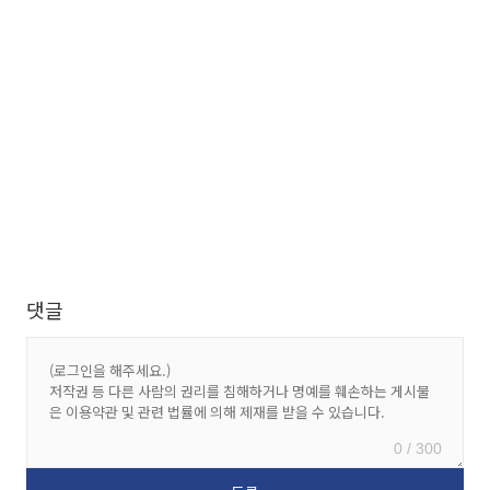
댓글
0 / 300