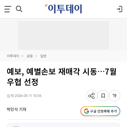
이투데이
금융
일반
예보, 예별손보 재매각 시동…7월
우협 선정
입력 2026-05-11 10:36
박민석 기자
구글 선호매체 추가