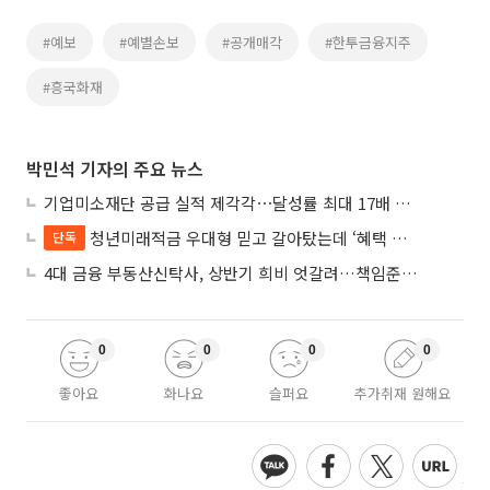
#예보
#예별손보
#공개매각
#한투금융지주
#흥국화재
박민석 기자의 주요 뉴스
기업미소재단 공급 실적 제각각⋯달성률 최대 17배 차이
청년미래적금 우대형 믿고 갈아탔는데 ‘혜택 반토막’…심사 오류에 가입자 혼선
단독
4대 금융 부동산신탁사, 상반기 희비 엇갈려…책임준공 손실 반영 시점이 갈랐다
0
0
0
0
좋아요
화나요
슬퍼요
추가취재 원해요