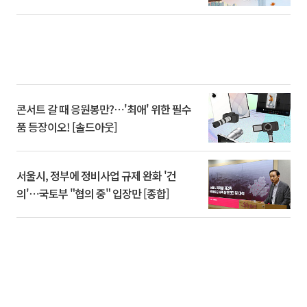
콘서트 갈 때 응원봉만?⋯'최애' 위한 필수
품 등장이오! [솔드아웃]
서울시, 정부에 정비사업 규제 완화 '건
의'⋯국토부 "협의 중" 입장만 [종합]