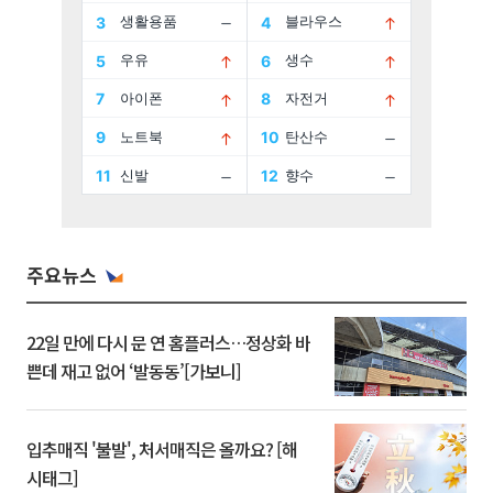
주요뉴스
22일 만에 다시 문 연 홈플러스…정상화 바
쁜데 재고 없어 ‘발동동’[가보니]
입추매직 '불발', 처서매직은 올까요? [해
시태그]