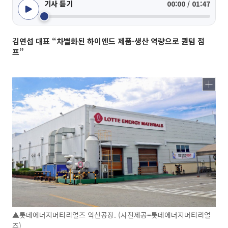
기사 듣기
00:00 / 01:47
김연섭 대표 “차별화된 하이엔드 제품·생산 역량으로 퀀텀 점
프”
▲롯데에너지머티리얼즈 익산공장. (사진제공=롯데에너지머티리얼
즈)