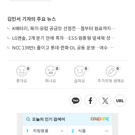
김민서 기자의 주요 뉴스
K배터리, 북미·유럽 공급망 선점전…셀부터 원료까지 현지화
LG엔솔, 2개 분기 만에 흑자…ESS·원통형 앞세워 성장 가속
NCC 139만t 줄이고 롯데·한화·DL 공동 운영…여수 1호 본궤도
0
0
0
0
좋아요
화나요
슬퍼요
추가취재 원해요