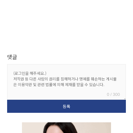
댓글
0 / 300