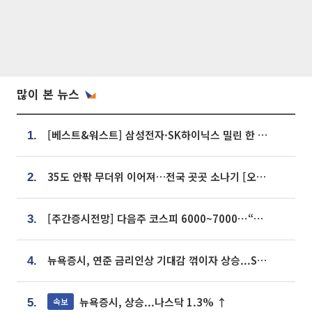
많이 본 뉴스
[베스트&워스트] 삼성전자·SK하이닉스 밀린 한 주…상상인증권은 85% 급등
1.
35도 안팎 무더위 이어져…전국 곳곳 소나기 [오늘 날씨]
2.
[주간증시전망] 다음주 코스피 6000~7000⋯“外人 수급은 정책이 변수”
3.
뉴욕증시, 연준 금리인상 기대감 꺾이자 상승...S&P500 사상 최고치 [종합]
4.
뉴욕증시, 상승...나스닥 1.3% ↑
속보
5.