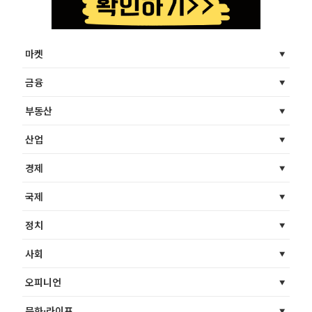
마켓
금융
부동산
산업
경제
국제
정치
사회
오피니언
문화·라이프