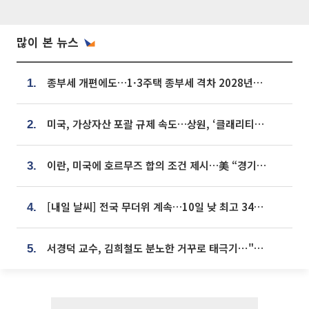
많이 본 뉴스
종부세 개편에도…1·3주택 종부세 격차 2028년부터 확대
1.
미국, 가상자산 포괄 규제 속도…상원, ‘클래리티법’ 9월 절차투표 추진
2.
이란, 미국에 호르무즈 합의 조건 제시…美 “경기 아직 안 끝나” [종합]
3.
[내일 날씨] 전국 무더위 계속…10일 낮 최고 34도 육박
4.
서경덕 교수, 김희철도 분노한 거꾸로 태극기⋯"엉터리는 아냐, 아쉬울 뿐"
5.