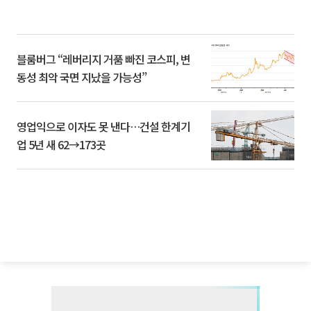
블룸버그 “레버리지 거품 빠진 코스피, 변
동성 최악 국면 지났을 가능성”
영업익으로 이자도 못 낸다…건설 한계기
업 5년 새 62→173곳