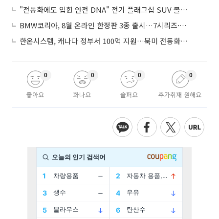
"전동화에도 입힌 안전 DNA" 전기 플래그십 SUV 볼보 'EX90'
BMW코리아, 8월 온라인 한정판 3종 출시…7시리즈·X7·M340i 투어링
한온시스템, 캐나다 정부서 100억 지원…북미 전동화 시장 가속
0
0
0
0
좋아요
화나요
슬퍼요
추가취재 원해요