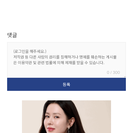
댓글
0 / 300