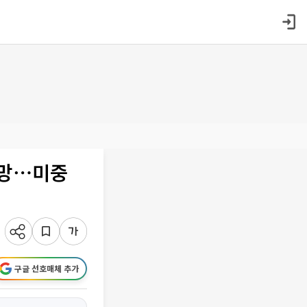
전망⋯미중
구글 선호매체 추가