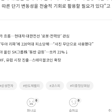
 따른 단기 변동성을 전술적 기회로 활용할 필요가 있다"고
가 흐름…현대차·대한전선 ‘로봇·전력망’ 관심
‘두아 리파’에 220억대 피소당해…“사진 무단으로 사용했다”
 올린 SK그룹株 ‘동반 급등’⋯쏘카 21%↓
F, 유럽 시장 진출∙∙∙스테이블코인 확장
#삼성전자
#반도체랠리
#코스피
#미중정상회담
0
0
화나요
슬퍼요
추