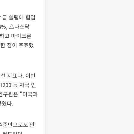
수급 쏠림에 힘입
4%, △나스닥
급등하고 마이크론
승한 점이 주효했
션 지표다. 이번
200 등 자국 인
 연구원은 "미국과
붙였다.
 수준만으로도 안
는 헤드라인