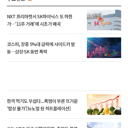
NXT 프리마켓서 SK하이닉스 또 하한
가⋯‘11주 거래’에 시초가 왜곡
코스피, 장중 5%대 급락에 사이드카 발
동…삼성·SK 동반 폭락
한끼 먹기도 무섭다...폭염이 부른 뜨거운
‘밥상 물가’[뉴노멀 된 히트플레이션]