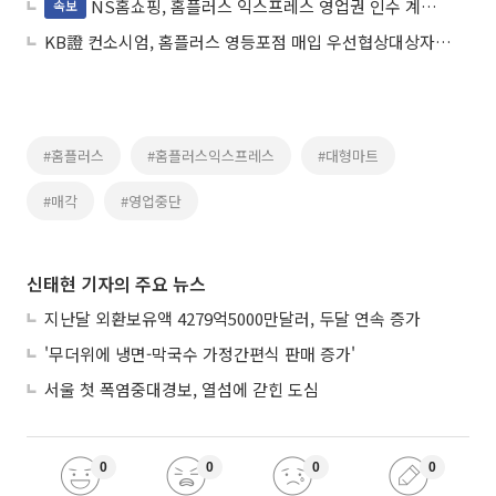
NS홈쇼핑, 홈플러스 익스프레스 영업권 인수 계약 체결
속보
KB證 컨소시엄, 홈플러스 영등포점 매입 우선협상대상자로 선정
#홈플러스
#홈플러스익스프레스
#대형마트
#매각
#영업중단
신태현 기자의 주요 뉴스
지난달 외환보유액 4279억5000만달러, 두달 연속 증가
'무더위에 냉면-막국수 가정간편식 판매 증가'
서울 첫 폭염중대경보, 열섬에 갇힌 도심
0
0
0
0