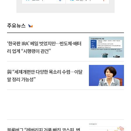
주요뉴스
‘한국판 IRA’ 베일 벗었지만…반도체·배터
리 업계 “시행령이 관건”
與 “세제개편안 다양한 목소리 수렴…이달
말 정리 가능성”
블룸버그 “레버리지 거품 빠진 코스피, 변