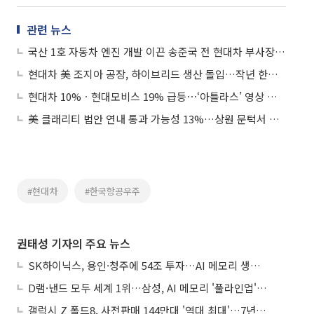
관련 뉴스
국산 1호 자동차 엔진 개발 이끈 송준국 전 현대차 부사장 별세
현대차 美 조지아 공장, 하이브리드 생산 돌입…작년 한국인 근로자 구금 사태 여파 극복
현대차 10%ㆍ현대모비스 19% 급등⋯‘아틀라스’ 영상 공개에 로봇주 강세
美 클래리티 법안 연내 통과 가능성 13%…상원 문턱서 제동
#현대차
#한국항공우주
권태성 기자의 주요 뉴스
SK하이닉스, 용인·청주에 54조 투자…AI 메모리 생산기지 키운다
D램·낸드 모두 세계 1위…삼성, AI 메모리 '풀라인업'으로 승부
갤럭시 Z 폴드8, 사전판매 144만대 '역대 최대'…7년만에 갤노트10 기록 넘어