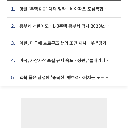
영끌 '주택공급' 대책 임박⋯비아파트·도심복합까지 총동원
1.
종부세 개편에도…1·3주택 종부세 격차 2028년부터 확대
2.
이란, 미국에 호르무즈 합의 조건 제시…美 “경기 아직 안 끝나” [종합]
3.
미국, 가상자산 포괄 규제 속도…상원, ‘클래리티법’ 9월 절차투표 추진
4.
맥북 품은 삼성에 ‘중국산’ 맹추격⋯커지는 노트북 OLED 시장
5.