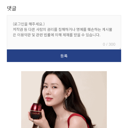
댓글
0 / 300