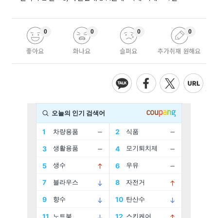
0
0
0
0
좋아요
화나요
슬퍼요
추가취재 원해요