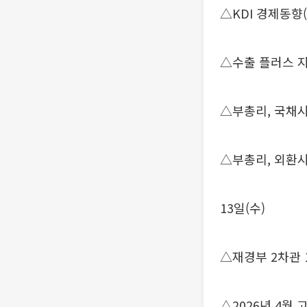
△KDI 경제동향(2
△수출 플러스 
△부총리, 국채
△부총리, 외환
13일(수)
△재경부 2차관 
△2026년 4월