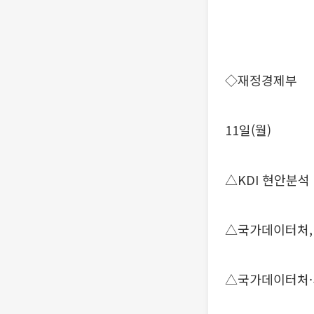
◇재정경제부
11일(월)
△KDI 현안분석
△국가데이터처,
△국가데이터처·세