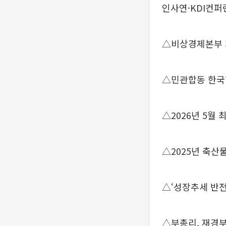
인사연·KDI컨퍼
△비상경제본부
△민관합동 한국형
△2026년 5월
△2025년 축
△‘성장추세 반전
△부총리, 재경부