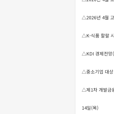
△2026년 4월
△K-식품 할랄 
△KDI 경제전망(
△중소기업 대상
△제1차 개발금
14일(목)