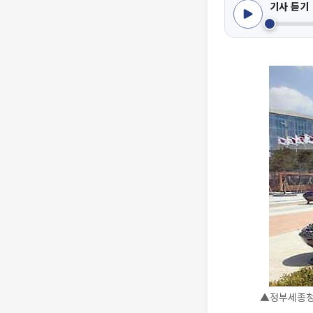
기사 듣기
▲정부세종청