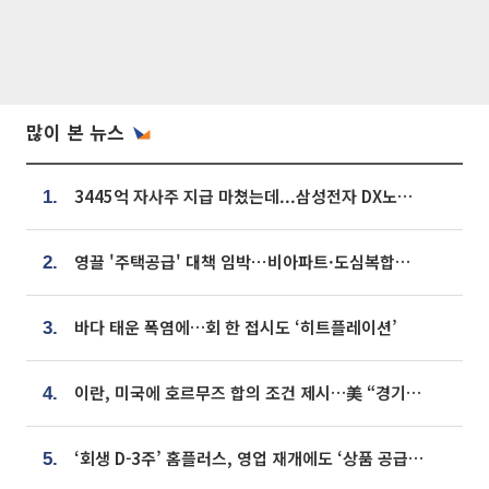
많이 본 뉴스
3445억 자사주 지급 마쳤는데...삼성전자 DX노조, 뒤늦은 '떼쓰기 집회'
1.
영끌 '주택공급' 대책 임박⋯비아파트·도심복합까지 총동원
2.
바다 태운 폭염에…회 한 접시도 ‘히트플레이션’
3.
이란, 미국에 호르무즈 합의 조건 제시…美 “경기 아직 안 끝나” [종합]
4.
‘회생 D-3주’ 홈플러스, 영업 재개에도 ‘상품 공급망’ 복구가 생존 관건
5.