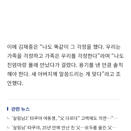
이에 김재중은 “나도 똑같이 그 걱정을 했다. 우리는
가족을 걱정하고 가족은 우리를 걱정한다”라며 “나도
친엄마랑 몰래 만났다가 걸렸다. 용기를 낸 만큼 솔직
해야 한다. 새 아버지께 말씀드리는 게 맞다”라고 조
언했다.
관련 뉴스
'살림남2' 타쿠야 여동생, "父 다르다" 고백에도 의연⋯"그래도 우린 남매"
'살림남' 타쿠야, 25년 만에 만난 친 父⋯모두를 울린 父의 한마디