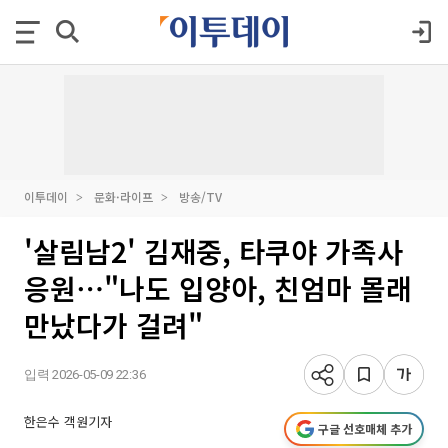
이투데이
문화·라이프
방송/TV
'살림남2' 김재중, 타쿠야 가족사
응원⋯"나도 입양아, 친엄마 몰래
만났다가 걸려"
입력 2026-05-09 22:36
한은수 객원기자
구글 선호매체 추가