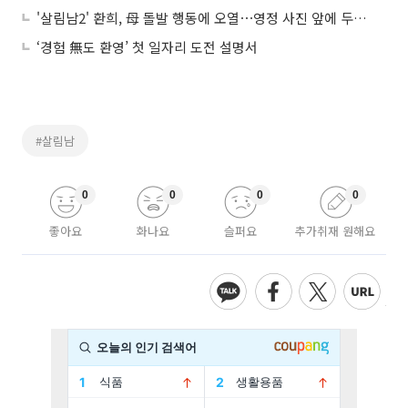
'살림남2' 환희, 母 돌발 행동에 오열⋯영정 사진 앞에 두고 눈물
‘경험 無도 환영’ 첫 일자리 도전 설명서
#살림남
0
0
0
0
좋아요
화나요
슬퍼요
추가취재 원해요