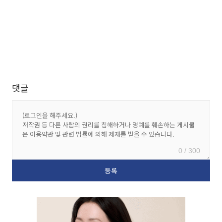
댓글
0 / 300