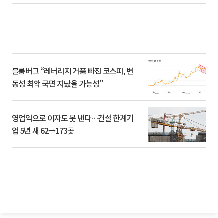
블룸버그 “레버리지 거품 빠진 코스피, 변
동성 최악 국면 지났을 가능성”
영업익으로 이자도 못 낸다…건설 한계기
업 5년 새 62→173곳