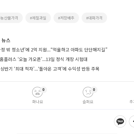
#농산물가격
#제철과일
#저장배추
#대파가격
 뉴스
가정 밖 청소년’에 2억 지원...“억울하고 아파도 단단해지길”
 홈플러스 ‘오늘 가오픈’...13일 정식 개장 시험대
 상반기 ‘최대 적자’...‘돌아온 고객’에 수익성 반등 주목
0
0
화나요
슬퍼요
추