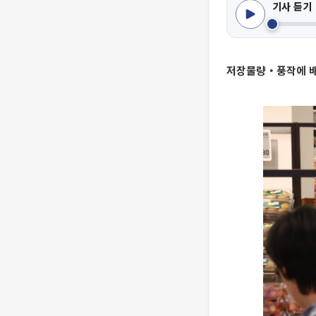
기사 듣기
저장물량‧풍작에 배추