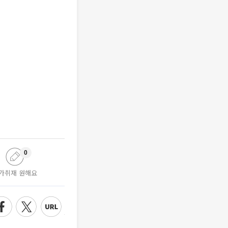
0
가취재 원해요