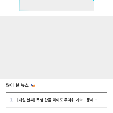
많이 본 뉴스
[내일 날씨] 폭염 한풀 꺾여도 무더위 계속⋯동해안 이틀 연속 비
1.