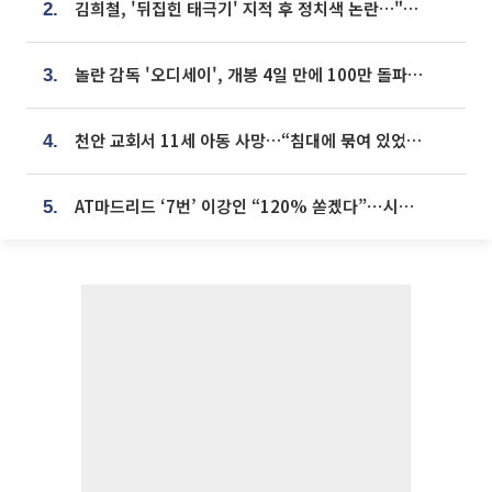
김희철, '뒤집힌 태극기' 지적 후 정치색 논란…"좌우 떠나 우리나라 국기"
2.
놀란 감독 '오디세이', 개봉 4일 만에 100만 돌파⋯'왕사남' 보다 빠르다
3.
천안 교회서 11세 아동 사망…“침대에 묶여 있었다” 진술 확보
4.
AT마드리드 ‘7번’ 이강인 “120% 쏟겠다”⋯시메오네 감독 “필요한 선수”
5.