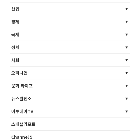
산업
경제
국제
정치
사회
오피니언
문화·라이프
뉴스발전소
이투데이TV
스페셜리포트
Channel 5