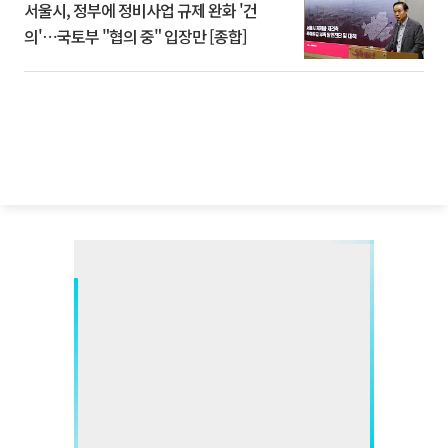
서울시, 정부에 정비사업 규제 완화 '건
의'⋯국토부 "협의 중" 입장만 [종합]