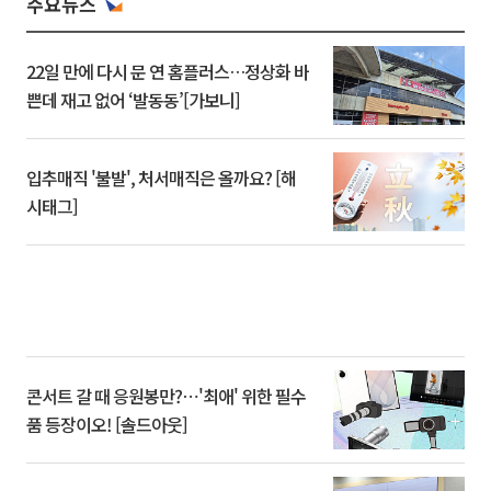
주요뉴스
22일 만에 다시 문 연 홈플러스…정상화 바
쁜데 재고 없어 ‘발동동’[가보니]
입추매직 '불발', 처서매직은 올까요? [해
시태그]
콘서트 갈 때 응원봉만?⋯'최애' 위한 필수
품 등장이오! [솔드아웃]