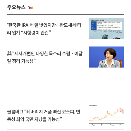
주요뉴스
‘한국판 IRA’ 베일 벗었지만…반도체·배터
리 업계 “시행령이 관건”
與 “세제개편안 다양한 목소리 수렴…이달
말 정리 가능성”
블룸버그 “레버리지 거품 빠진 코스피, 변
동성 최악 국면 지났을 가능성”