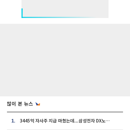
많이 본 뉴스
3445억 자사주 지급 마쳤는데...삼성전자 DX노조, 뒤늦은 '떼쓰기 집회'
1.