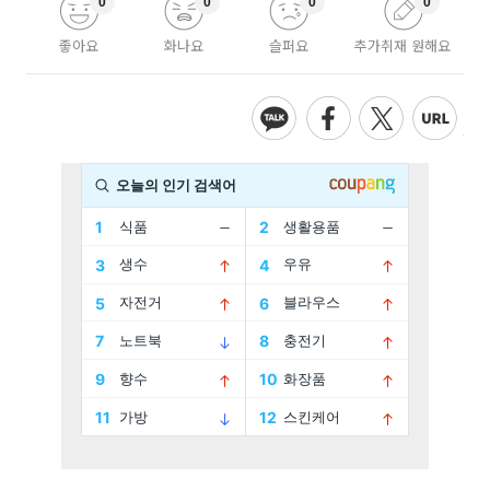
0
0
0
0
좋아요
화나요
슬퍼요
추가취재 원해요