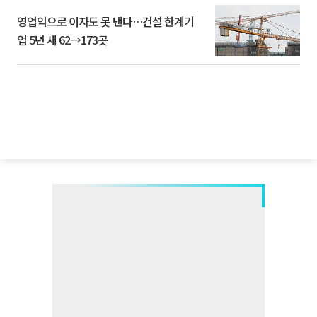
영업익으로 이자도 못 낸다…건설 한계기
업 5년 새 62→173곳