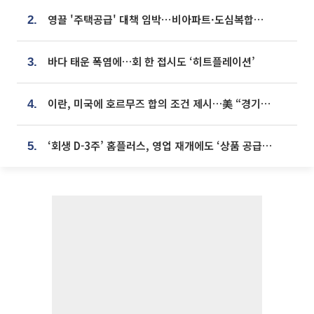
영끌 '주택공급' 대책 임박⋯비아파트·도심복합까지 총동원
2.
바다 태운 폭염에…회 한 접시도 ‘히트플레이션’
3.
이란, 미국에 호르무즈 합의 조건 제시…美 “경기 아직 안 끝나” [종합]
4.
‘회생 D-3주’ 홈플러스, 영업 재개에도 ‘상품 공급망’ 복구가 생존 관건
5.