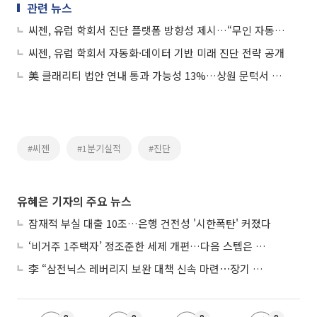
관련 뉴스
씨젠, 유럽 학회서 진단 플랫폼 방향성 제시…“무인 자동화·실시간 데이터 연결”
씨젠, 유럽 학회서 자동화·데이터 기반 미래 진단 전략 공개
美 클래리티 법안 연내 통과 가능성 13%…상원 문턱서 제동
#씨젠
#1분기실적
#진단
유혜은 기자의 주요 뉴스
잠재적 부실 대출 10조…은행 건전성 '시한폭탄' 커졌다
‘비거주 1주택자’ 정조준한 세제 개편…다음 스텝은 금융 대책
李 “삼전닉스 레버리지 보완 대책 신속 마련⋯장기 채무 과감히 탕감”