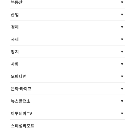
부동산
산업
경제
국제
정치
사회
오피니언
문화·라이프
뉴스발전소
이투데이TV
스페셜리포트