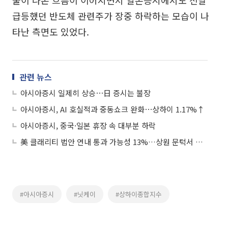
물이 나온 흐름이 이어지면서 일본증시에서도 전날
급등했던 반도체 관련주가 장중 하락하는 모습이 나
타난 측면도 있었다.
관련 뉴스
아시아증시 일제히 상승⋯日 증시는 불장
아시아증시, AI 호실적과 중동쇼크 완화⋯상하이 1.17%↑
아시아증시, 중국·일본 휴장 속 대부분 하락
美 클래리티 법안 연내 통과 가능성 13%…상원 문턱서 제동
#아시아증시
#닛케이
#상하이종합지수