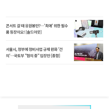
콘서트 갈 때 응원봉만?⋯'최애' 위한 필수
품 등장이오! [솔드아웃]
서울시, 정부에 정비사업 규제 완화 '건
의'⋯국토부 "협의 중" 입장만 [종합]