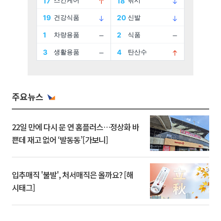
주요뉴스
22일 만에 다시 문 연 홈플러스…정상화 바
쁜데 재고 없어 ‘발동동’[가보니]
입추매직 '불발', 처서매직은 올까요? [해
시태그]