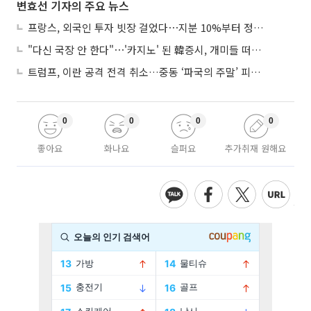
변효선 기자의 주요 뉴스
프랑스, 외국인 투자 빗장 걸었다⋯지분 10%부터 정부가 승인
"다신 국장 안 한다"⋯'카지노' 된 韓증시, 개미들 떠난다
트럼프, 이란 공격 전격 취소…중동 ‘파국의 주말’ 피했다
0
0
0
0
좋아요
화나요
슬퍼요
추가취재 원해요