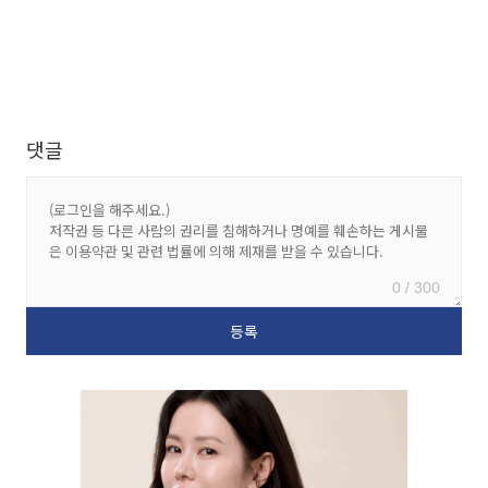
댓글
0 / 300