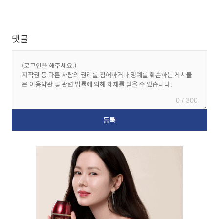
댓글
0 / 300