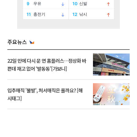
주요뉴스
22일 만에 다시 문 연 홈플러스…정상화 바
쁜데 재고 없어 ‘발동동’[가보니]
입추매직 '불발', 처서매직은 올까요? [해
시태그]