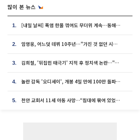
많이 본 뉴스
[내일 날씨] 폭염 한풀 꺾여도 무더위 계속⋯동해안 이틀 연속 비
1.
임영웅, 어느덧 데뷔 10주년⋯"가진 것 없던 시절, 내 앞엔 20명의 팬뿐"
2.
김희철, '뒤집힌 태극기' 지적 후 정치색 논란…"좌우 떠나 우리나라 국기"
3.
놀란 감독 '오디세이', 개봉 4일 만에 100만 돌파⋯'왕사남' 보다 빠르다
4.
천안 교회서 11세 아동 사망…“침대에 묶여 있었다” 진술 확보
5.