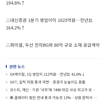
194.8%↑
△대신증권 1분기 영업이익 1025억원…전년比
164.2%↑
△파미셀, 두산 전자BG와 80억 규모 소재 공급계약
관련 뉴스
SK케미칼, 1Q 영업익 212억원…전년比 42.6%↓
SKT, 실적 저점 통과 국면…증권가 눈높이도 꿈틀
코스피, 개인ㆍ기관 '사자'에 7498 마감 사상 최고가 또 경신⋯삼전ㆍSK하닉 엇갈려
美 클래리티 법안 연내 통과 가능성 13%…상원 문턱서 제동