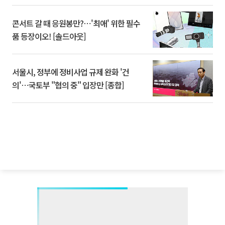
콘서트 갈 때 응원봉만?⋯'최애' 위한 필수
품 등장이오! [솔드아웃]
서울시, 정부에 정비사업 규제 완화 '건
의'⋯국토부 "협의 중" 입장만 [종합]