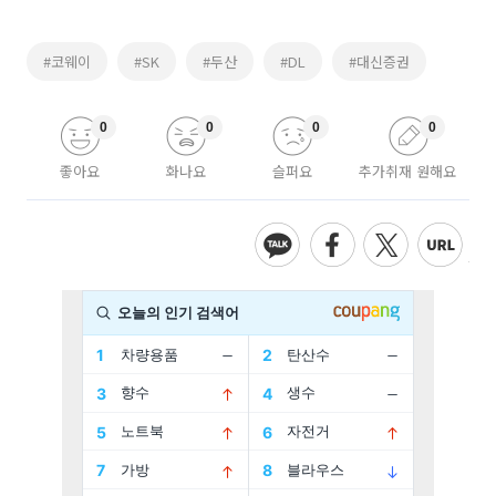
#코웨이
#SK
#두산
#DL
#대신증권
0
0
0
0
좋아요
화나요
슬퍼요
추가취재 원해요