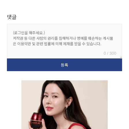
댓글
0 / 300