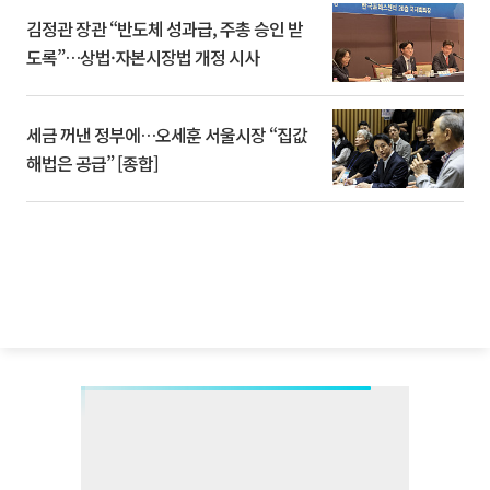
김정관 장관 “반도체 성과급, 주총 승인 받
도록”…상법·자본시장법 개정 시사
세금 꺼낸 정부에…오세훈 서울시장 “집값
해법은 공급” [종합]