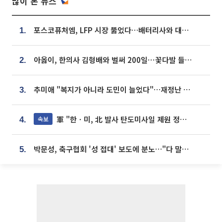
많이 본 뉴스
포스코퓨처엠, LFP 시장 뚫었다…배터리사와 대규모 장기 공급 합의
1.
아옳이, 한의사 김형배와 벌써 200일⋯꽃다발 들고 "프러포즈 아냐"
2.
추미애 "복지가 아니라 도민이 늘었다"…재정난 책임론 정면돌파
3.
軍 "한ㆍ미, 北 발사 탄도미사일 제원 정밀분석 중"
속보
4.
박문성, 축구협회 '성 접대' 보도에 분노…"다 말아먹으려고 작정했나"
5.