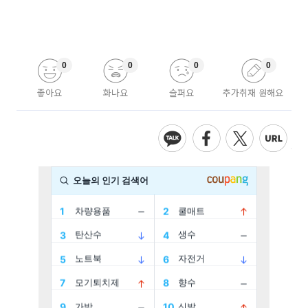
0
0
0
0
좋아요
화나요
슬퍼요
추가취재 원해요