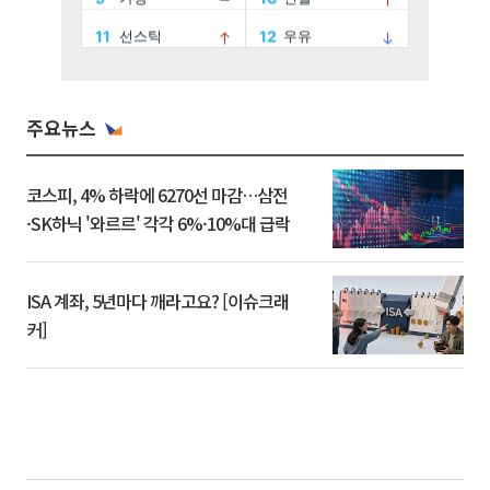
주요뉴스
코스피, 4% 하락에 6270선 마감…삼전
·SK하닉 '와르르' 각각 6%·10%대 급락
ISA 계좌, 5년마다 깨라고요? [이슈크래
커]