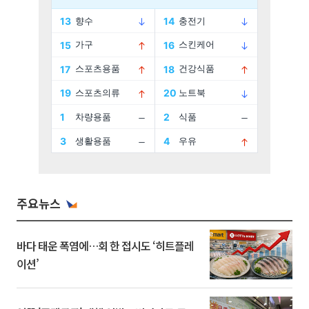
주요뉴스
바다 태운 폭염에…회 한 접시도 ‘히트플레
이션’