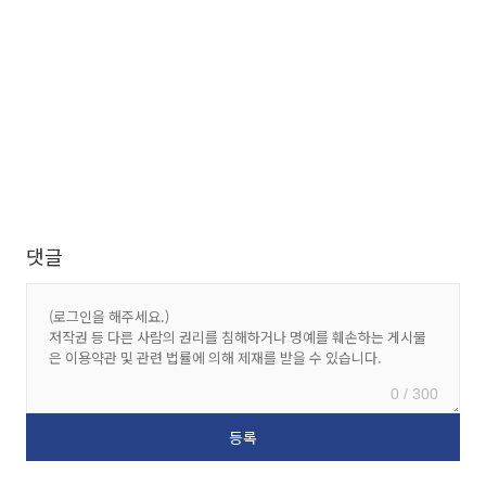
댓글
0 / 300