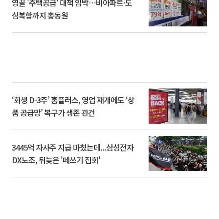
영끌 '주택공급' 대책 임박⋯비아파트·도
심복합까지 총동원
‘회생 D-3주’ 홈플러스, 영업 재개에도 ‘상
품 공급망’ 복구가 생존 관건
3445억 자사주 지급 마쳤는데...삼성전자
DX노조, 뒤늦은 '떼쓰기 집회'