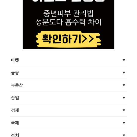
마켓
금융
부동산
산업
경제
국제
정치