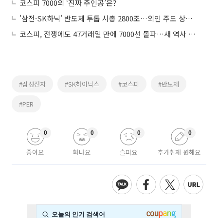
코스피 7000의 ‘진짜 주인공’은?
'삼전·SK하닉' 반도체 투톱 시총 2800조…외인 주도 상승세
코스피, 전쟁에도 47거래일 만에 7000선 돌파…새 역사 쓴 韓증시
#삼성전자
#SK하이닉스
#코스피
#반도체
#PER
0
0
0
0
좋아요
화나요
슬퍼요
추가취재 원해요