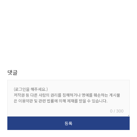
댓글
0 / 300