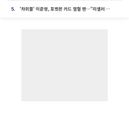
'차쥐뿔' 이준영, 포켓몬 카드 열혈 팬⋯"리셀러 처단할 것"
5.