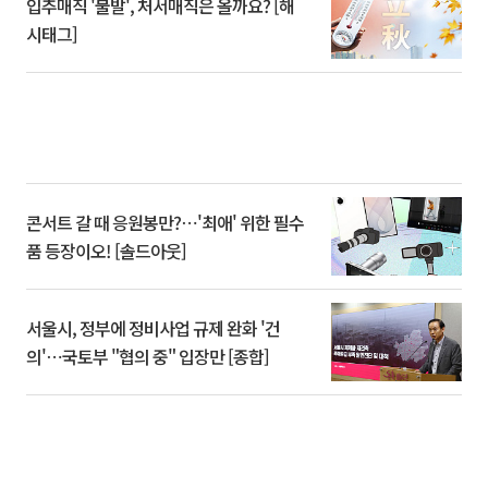
입추매직 '불발', 처서매직은 올까요? [해
시태그]
콘서트 갈 때 응원봉만?⋯'최애' 위한 필수
품 등장이오! [솔드아웃]
서울시, 정부에 정비사업 규제 완화 '건
의'⋯국토부 "협의 중" 입장만 [종합]