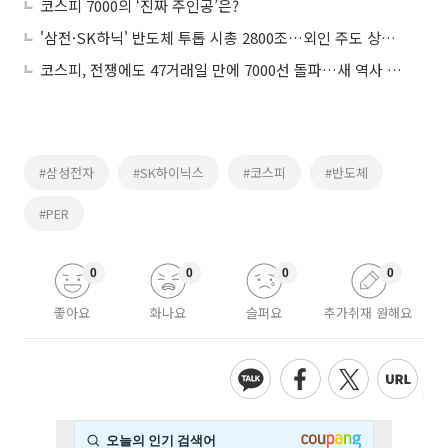
코스피 7000의 ‘진짜 주인공’은?
'삼전·SK하닉' 반도체 투톱 시총 2800조…외인 주도 상승세
코스피, 전쟁에도 47거래일 만에 7000선 돌파…새 역사 쓴 韓증시
#삼성전자
#SK하이닉스
#코스피
#반도체
#PER
0
0
0
0
좋아요
화나요
슬퍼요
추가취재 원해요