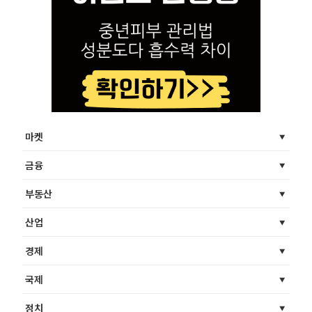
마켓
금융
부동산
산업
경제
국제
정치