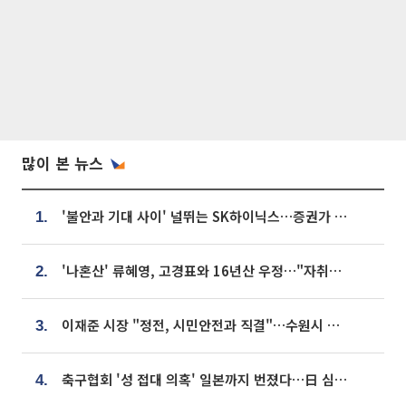
많이 본 뉴스
'불안과 기대 사이' 널뛰는 SK하이닉스…증권가 "HBM4·LTA 기반 펀터멘털 견고"
1.
'나혼산' 류혜영, 고경표와 16년산 우정…"자취방서 부모님과 마주쳐"
2.
이재준 시장 "정전, 시민안전과 직결"…수원시 비상대응체계 가동
3.
축구협회 '성 접대 의혹' 일본까지 번졌다…日 심판 실명 공개
4.