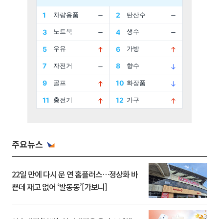
주요뉴스
22일 만에 다시 문 연 홈플러스…정상화 바
쁜데 재고 없어 ‘발동동’[가보니]