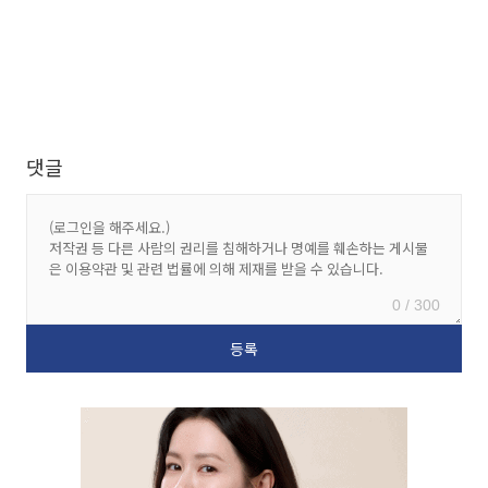
댓글
0 / 300