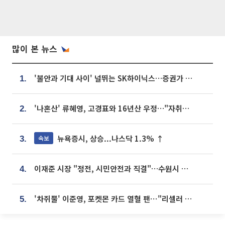
많이 본 뉴스
'불안과 기대 사이' 널뛰는 SK하이닉스…증권가 "HBM4·LTA 기반 펀터멘털 견고"
1.
'나혼산' 류혜영, 고경표와 16년산 우정…"자취방서 부모님과 마주쳐"
2.
뉴욕증시, 상승...나스닥 1.3% ↑
속보
3.
이재준 시장 "정전, 시민안전과 직결"…수원시 비상대응체계 가동
4.
'차쥐뿔' 이준영, 포켓몬 카드 열혈 팬⋯"리셀러 처단할 것"
5.