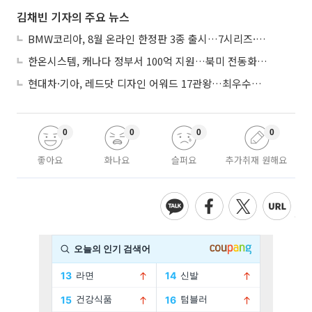
김채빈 기자의 주요 뉴스
BMW코리아, 8월 온라인 한정판 3종 출시…7시리즈·X7·M340i 투어링
한온시스템, 캐나다 정부서 100억 지원…북미 전동화 시장 가속
현대차·기아, 레드닷 디자인 어워드 17관왕…최우수상 2개 수상
0
0
0
0
좋아요
화나요
슬퍼요
추가취재 원해요