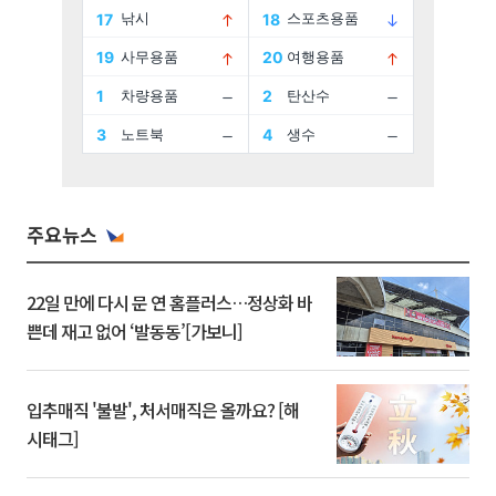
주요뉴스
22일 만에 다시 문 연 홈플러스…정상화 바
쁜데 재고 없어 ‘발동동’[가보니]
입추매직 '불발', 처서매직은 올까요? [해
시태그]