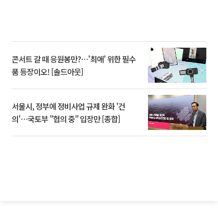
콘서트 갈 때 응원봉만?⋯'최애' 위한 필수
품 등장이오! [솔드아웃]
서울시, 정부에 정비사업 규제 완화 '건
의'⋯국토부 "협의 중" 입장만 [종합]