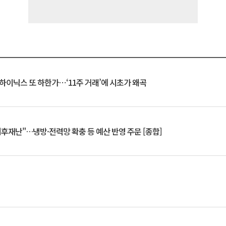
K하이닉스 또 하한가⋯‘11주 거래’에 시초가 왜곡
기후재난"…냉방·전력망 확충 등 예산 반영 주문 [종합]