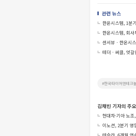
관련 뉴스
한온시스템, 1분기
한온시스템, 회사채
센서뷰ㆍ한온시스
테더ㆍ써클, 엇갈
#한국타이어앤테크
김채빈 기자의 주요
현대차·기아 노조,
이노션, 2분기 영
테슬라, 6개월 연