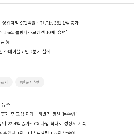
 영업이익 971억원…전년比 361.1% 증가
 1.6조 몰렸다…모집액 10배 ‘흥행’
템 등
린 스테이블코인 2분기 실적
놀로지
#한온시스템
 뉴스
 휴가 후 교섭 재개…하반기 생산 ‘분수령’
업익 22.4% 증가…CX 사업 확대로 성장세 지속
속 수입차 1위…베스트셀링 1~3위 싹쓸이