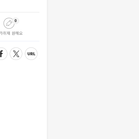
0
가취재 원해요