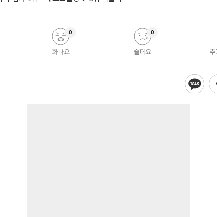
0
0
화나요
슬퍼요
추